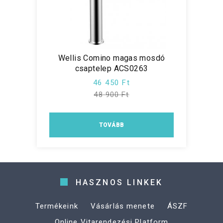
Wellis Comino magas mosdó
csaptelep ACS0263
46 450 Ft
48 900 Ft
TOVÁBB
HASZNOS LINKEK
Termékeink
Vásárlás menete
ÁSZF
Online Vitarendezési Platform