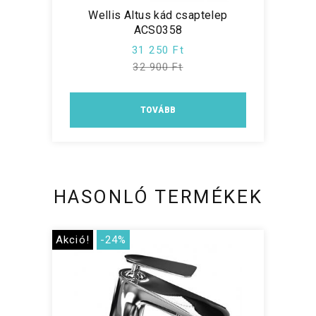
Wellis Altus kád csaptelep
ACS0358
31 250 Ft
32 900 Ft
TOVÁBB
HASONLÓ TERMÉKEK
Akció!
-24%