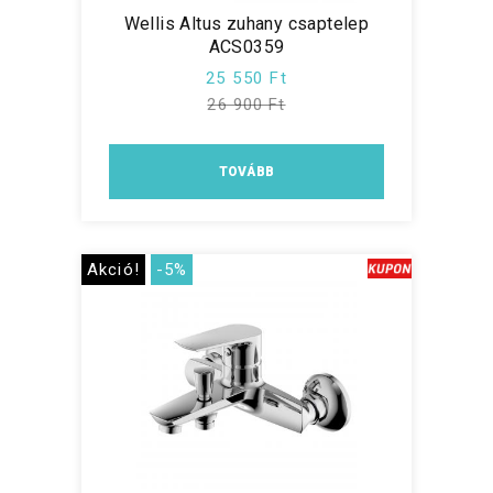
Wellis Altus zuhany csaptelep
ACS0359
25 550 Ft
26 900 Ft
TOVÁBB
Akció!
-5%