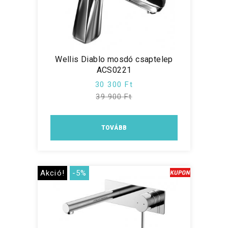
Wellis Diablo mosdó csaptelep
ACS0221
30 300 Ft
39 900 Ft
TOVÁBB
Akció!
-5%