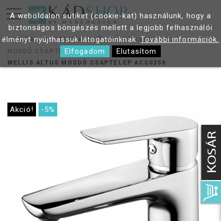
A weboldalon sütiket (cookie-kat) használunk, hogy a
biztonságos böngészés mellett a legjobb felhasználói
élményt nyújthassuk látogatóinknak.
További információk.
FŐOLDAL
TERMÉKEK
CSAPTELEPEK
Elfogadom
Elutasítom
MOSDÓ CSAPTELEP
WELLIS ALTUS MOSDÓ CSAPTELEP ACS0356
Akció!
-5%