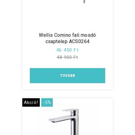
Wellis Comino fali mosdó
csaptelep ACS0264
46 450 Ft
48 900 Ft
TOVÁBB
Akció!
-5%