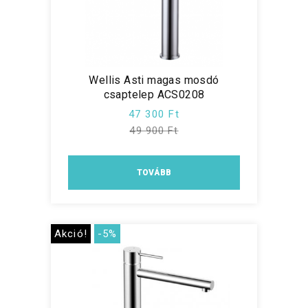
Wellis Asti magas mosdó
csaptelep ACS0208
47 300 Ft
49 900 Ft
TOVÁBB
Akció!
-5%