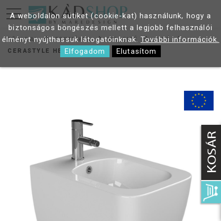
A weboldalon sütiket (cookie-kat) használunk, hogy a
biztonságos böngészés mellett a legjobb felhasználói
élményt nyújthassuk látogatóinknak.
További információk.
FŐOLDAL
TERMÉKEK
WC, BIDÉ
BIDÉ
Elfogadom
Elutasítom
CERASTYLE HERA FALI BIDÉ BW017092U00