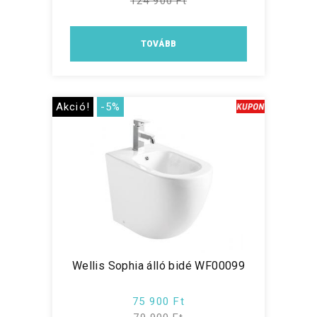
124 900 Ft
TOVÁBB
Akció!
-5%
Wellis Sophia álló bidé WF00099
75 900 Ft