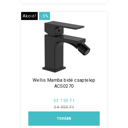
Akció!
-5%
Wellis Mamba bidé csaptelep
ACS0270
33 150 Ft
34 900 Ft
TOVÁBB