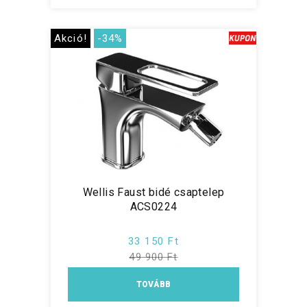
Akció!
-34%
Wellis Faust bidé csaptelep
ACS0224
33 150 Ft
49 900 Ft
TOVÁBB