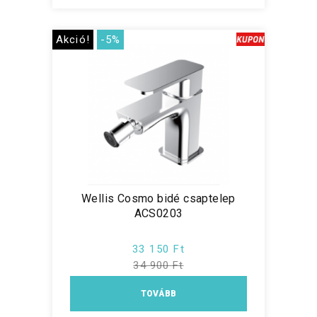
Akció!
-5%
Wellis Cosmo bidé csaptelep
ACS0203
33 150 Ft
34 900 Ft
TOVÁBB