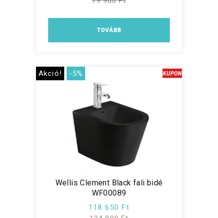
79 900 Ft
TOVÁBB
Akció!
-5%
Wellis Clement Black fali bidé
WF00089
118 650 Ft