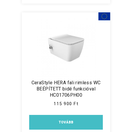
CeraStyle HERA fali rimless WC
BEÉPÍTETT bidé funkcióval
HC01706PH00
115 900 Ft
TOVÁBB