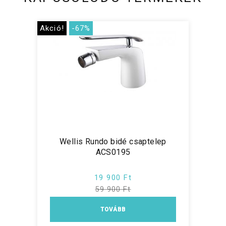
Akció!
-67%
Wellis Rundo bidé csaptelep
ACS0195
19 900 Ft
59 900 Ft
TOVÁBB