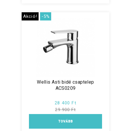
Akció!
-5%
Wellis Asti bidé csaptelep
ACS0209
28 400 Ft
29 900 Ft
TOVÁBB