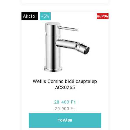
Akció!
-5%
Wellis Comino bidé csaptelep
ACS0265
28 400 Ft
29 900 Ft
TOVÁBB