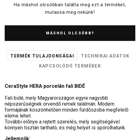
Ha máshol olcsóbban találta meg ezt a terméket,
mutassa meg nekünk!
MÁSHOL OLCSÓBB?
TERMÉK TULAJDONSÁGAI
TECHNIKAI ADATOK
KAPCSOLÓDÓ TERMÉKEK
CeraStyle HERA porcelán fali BIDÉ
Fali bidé, mely Magyarországon egyre nagyobb
népszerűségnek örvendő remek találmán. Modern
formájának köszönhetően minden fürdőszoba megfelelő
eleme lehet.
További előnye a rejtett szerelés, mely segítségével
könnyen tisztán tartható, és még helyet is spórolhatunk.
Jellemzők: