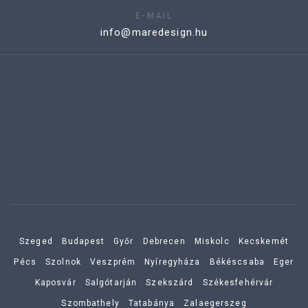
E-MAIL
info@maredesign.hu
Szeged
Budapest
Győr
Debrecen
Miskolc
Kecskemét
Pécs
Szolnok
Veszprém
Nyíregyháza
Békéscsaba
Eger
Kaposvár
Salgótarján
Szekszárd
Székesfehérvár
Szombathely
Tatabánya
Zalaegerszeg