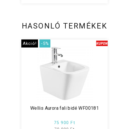
HASONLÓ TERMÉKEK
Akció!
-5%
Wellis Aurora fali bidé WF00181
75 900 Ft