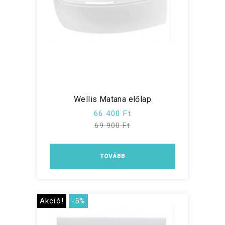
Wellis Matana előlap
66 400 Ft
69 900 Ft
TOVÁBB
Akció!
-5%