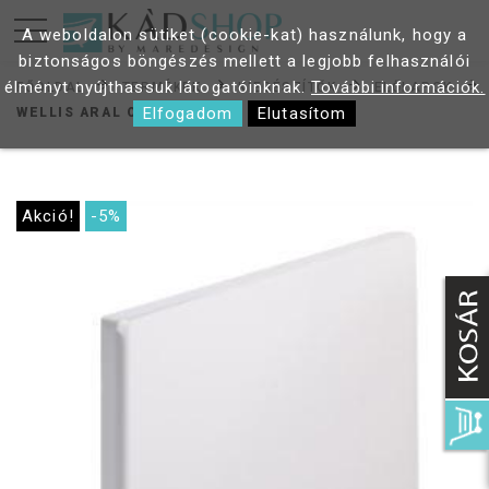
A weboldalon sütiket (cookie-kat) használunk, hogy a
biztonságos böngészés mellett a legjobb felhasználói
élményt nyújthassuk látogatóinknak.
További információk.
FŐOLDAL
TERMÉKEK
KIEGÉSZÍTŐK
ELŐLAPOK
Elfogadom
Elutasítom
WELLIS ARAL OLDALLAP
Akció!
-5%