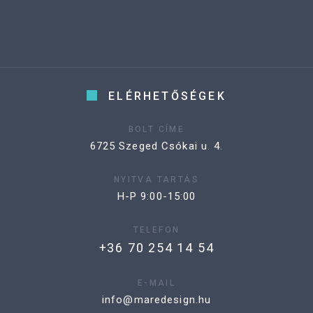
ELÉRHETŐSÉGEK
BOLT CÍME
6725 Szeged Csókai u. 4.
NYITVA TARTÁS
H-P 9:00-15:00
TELEFON
+36 70 254 14 54
E-MAIL
info@maredesign.hu