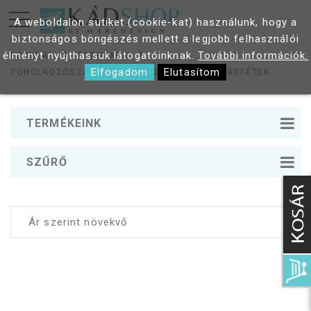
A weboldalon sütiket (cookie-kat) használunk, hogy a
biztonságos böngészés mellett a legjobb felhasználói
élményt nyújthassuk látogatóinknak.
További információk.
FŐOLDAL
TERMÉKEK
Elfogadom
Elutasítom
TÖRÖLKÖZŐSZÁRÍTÓ RADIÁTOROK
FÜTŐBETÉTEK
TERMÉKEINK
SZŰRŐ