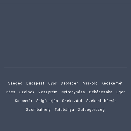
Szeged
Budapest
Győr
Debrecen
Miskolc
Kecskemét
Pécs
Szolnok
Veszprém
Nyíregyháza
Békéscsaba
Eger
Kaposvár
Salgótarján
Szekszárd
Székesfehérvár
Szombathely
Tatabánya
Zalaegerszeg