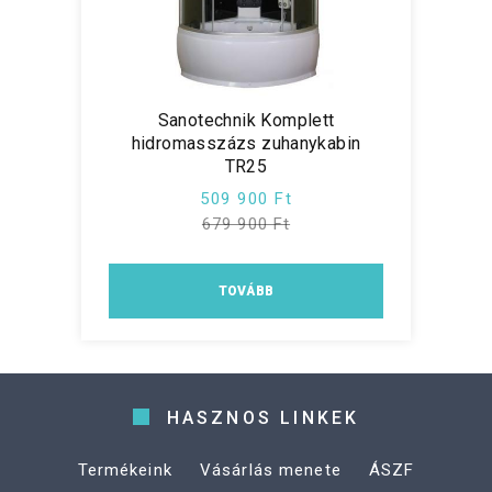
Sanotechnik Komplett
hidromasszázs zuhanykabin
TR25
509 900 Ft
679 900 Ft
TOVÁBB
HASZNOS LINKEK
Termékeink
Vásárlás menete
ÁSZF