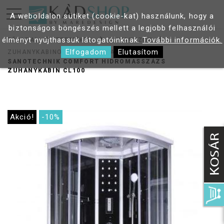
A weboldalon sütiket (cookie-kat) használunk, hogy a
biztonságos böngészés mellett a legjobb felhasználói
élményt nyújthassuk látogatóinknak.
További információk.
FŐOLDAL
TERMÉKEK
ZUHANYZÓK
Elfogadom
Elutasítom
ZUHANYKABINOK
HIDROKABINOK
SANOTECHNIK COMFORT HIDROMASSZÁZS
ZUHANYKABIN CL100
Akció!
-10%