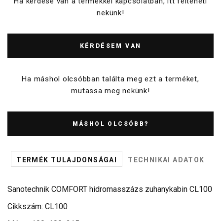
Ha kérdése van a termékkel kapcsolatban, itt felteheti
nekünk!
KÉRDÉSEM VAN
Ha máshol olcsóbban találta meg ezt a terméket,
mutassa meg nekünk!
MÁSHOL OLCSÓBB?
TERMÉK TULAJDONSÁGAI
TECHNIKAI ADATOK
Sanotechnik COMFORT hidromasszázs zuhanykabin CL100
Cikkszám: CL100