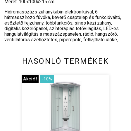
Méret: 100x100x215 cm
Hidromasszázs zuhanykabin elektronikával, 6
hátmasszírozó fúvóka, keverő csaptelep és funkcióváltó,
esőztető fejzuhany, többfunkciós, sínes kézi zuhany,
digitális kezelőpanel, színterápiás tetővilágítás, LED-es
hangulatvilágítás a masszázspanelen, rádió, hangszóró,
ventillátoros szellőztetés, piperepolc, felhajtható ülőke,
HASONLÓ TERMÉKEK
Akció!
-10%