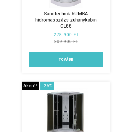
Sanotechnik RUMBA
hidromasszázs zuhanykabin
CL88
278 900 Ft
309 900 Ft
TOVÁBB
Akció!
-25%