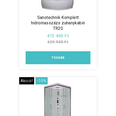
Sanotechnik Komplett
hidromasszázs zuhanykabin
TR20
472 400 Ft
629 900 Ft
TOVÁBB
Akció!
-10%