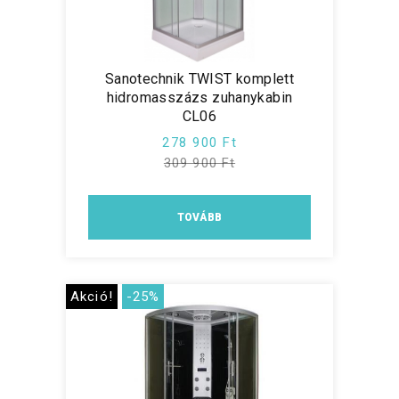
Sanotechnik TWIST komplett
hidromasszázs zuhanykabin
CL06
278 900 Ft
309 900 Ft
TOVÁBB
Akció!
-25%