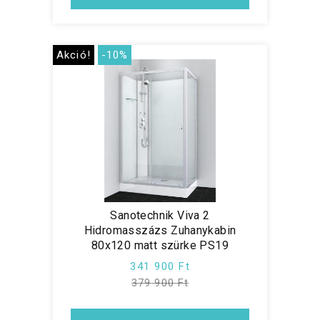
Akció!
-10%
Sanotechnik Viva 2
Hidromasszázs Zuhanykabin
80x120 matt szürke PS19
341 900 Ft
379 900 Ft