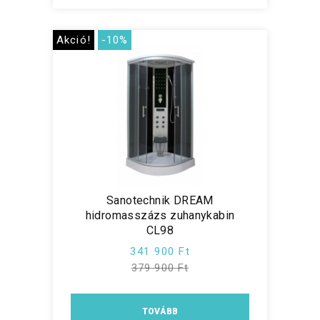
Akció!
-10%
Sanotechnik DREAM
hidromasszázs zuhanykabin
CL98
341 900 Ft
379 900 Ft
TOVÁBB