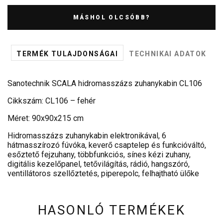
MÁSHOL OLCSÓBB?
TERMÉK TULAJDONSÁGAI
TECHNIKAI ADATOK
Sanotechnik SCALA hidromasszázs zuhanykabin CL106
Cikkszám: CL106 – fehér
Méret: 90x90x215 cm
Hidromasszázs zuhanykabin elektronikával, 6
hátmasszírozó fúvóka, keverő csaptelep és funkcióváltó,
esőztető fejzuhany, többfunkciós, sínes kézi zuhany,
digitális kezelőpanel, tetővilágítás, rádió, hangszóró,
ventillátoros szellőztetés, piperepolc, felhajtható ülőke
HASONLÓ TERMÉKEK