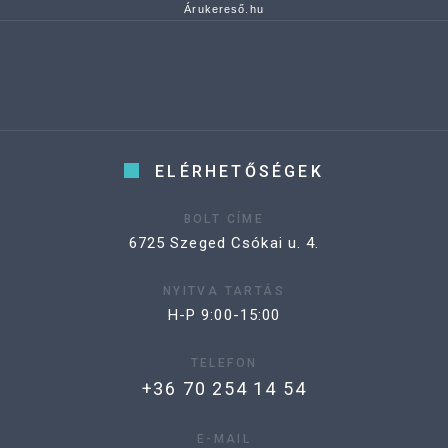
Árukereső.hu
ELÉRHETŐSÉGEK
BOLT CÍME
6725 Szeged Csókai u. 4.
NYITVA TARTÁS
H-P 9:00-15:00
TELEFON
+36 70 254 14 54
E-MAIL