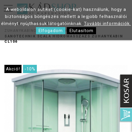
A weboldalon sütiket (cookie-kat) használunk, hogy a
biztonságos böngészés mellett a legjobb felhasználói
élményt nyújthassuk látogatóinknak.
További információk.
FŐOLDAL
TERMÉKEK
ZUHANYZÓK
Elfogadom
Elutasítom
ZUHANYKABINOK
HIDROKABINOK
SANOTECHNIK SCALA HIDROMASSZÁZS ZUHANYKABIN
CL106
Akció!
-10%