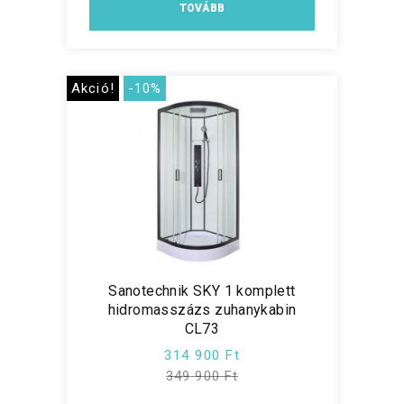
TOVÁBB
Akció!
-10%
Sanotechnik SKY 1 komplett
hidromasszázs zuhanykabin
CL73
314 900 Ft
349 900 Ft