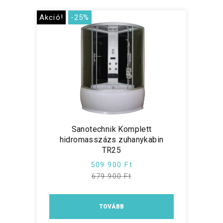
Akció!
-25%
Sanotechnik Komplett
hidromasszázs zuhanykabin
TR25
509 900 Ft
679 900 Ft
TOVÁBB