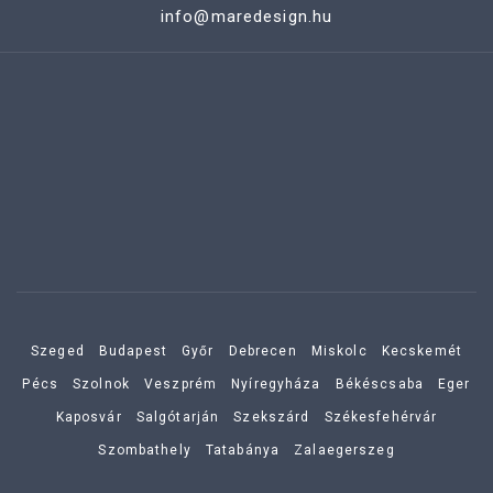
info@maredesign.hu
Szeged
Budapest
Győr
Debrecen
Miskolc
Kecskemét
Pécs
Szolnok
Veszprém
Nyíregyháza
Békéscsaba
Eger
Kaposvár
Salgótarján
Szekszárd
Székesfehérvár
Szombathely
Tatabánya
Zalaegerszeg