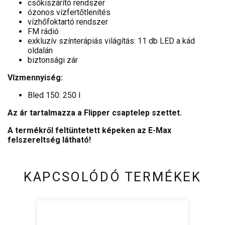
csőkiszárító rendszer
ózonos vízfertőtlenítés
vízhőfoktartó rendszer
FM rádió
exkluzív színterápiás világítás: 11 db LED a kád
oldalán
biztonsági zár
Vízmennyiség:
Bled 150: 250 l
Az ár tartalmazza a Flipper csaptelep szettet.
A termékről feltüntetett képeken az E-Max
felszereltség látható!
KAPCSOLÓDÓ TERMÉKEK