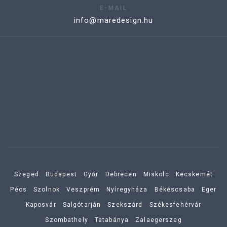
E-MAIL
info@maredesign.hu
Szeged
Budapest
Győr
Debrecen
Miskolc
Kecskemét
Pécs
Szolnok
Veszprém
Nyíregyháza
Békéscsaba
Eger
Kaposvár
Salgótarján
Szekszárd
Székesfehérvár
Szombathely
Tatabánya
Zalaegerszeg