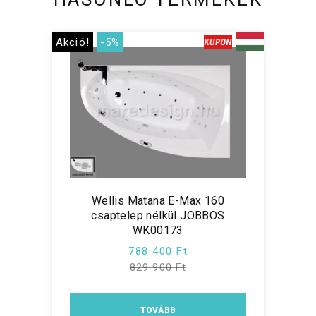
Akció!
-5%
Wellis Matana E-Max 160
csaptelep nélkül JOBBOS
WK00173
788 400 Ft
829 900 Ft
TOVÁBB