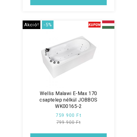
Akció!
-5%
Wellis Malawi E-Max 170
csaptelep nélkül JOBBOS
WK00165-2
759 900 Ft
799 900 Ft