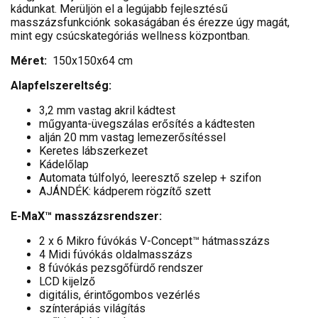
kádunkat. Merüljön el a legújabb fejlesztésű
masszázsfunkciónk sokaságában és érezze úgy magát,
mint egy csúcskategóriás wellness központban.
Méret:
150x150x64 cm
Alapfelszereltség:
3,2 mm vastag akril kádtest
műgyanta-üvegszálas erősítés a kádtesten
alján 20 mm vastag lemezerősítéssel
Keretes lábszerkezet
Kádelőlap
Automata túlfolyó, leeresztő szelep + szifon
AJÁNDÉK: kádperem rögzítő szett
E-MaX™ masszázsrendszer:
2 x 6 Mikro fúvókás V-Concept™ hátmasszázs
4 Midi fúvókás oldalmasszázs
8 fúvókás pezsgőfürdő rendszer
LCD kijelző
digitális, érintőgombos vezérlés
színterápiás világítás