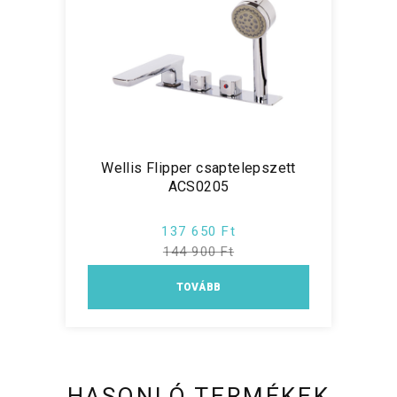
Wellis Flipper csaptelepszett
ACS0205
137 650 Ft
144 900 Ft
TOVÁBB
HASONLÓ TERMÉKEK