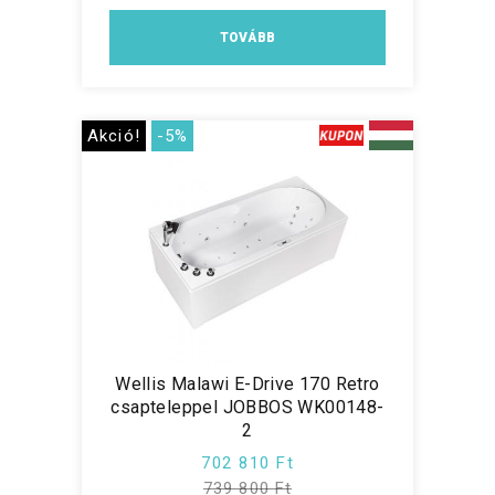
TOVÁBB
Akció!
-5%
Wellis Malawi E-Drive 170 Retro
csapteleppel JOBBOS WK00148-
2
702 810 Ft
739 800 Ft