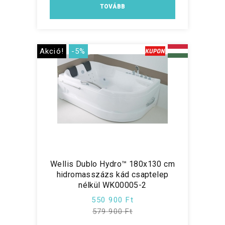
TOVÁBB
Akció!
-5%
Wellis Dublo Hydro™ 180x130 cm
hidromasszázs kád csaptelep
nélkül WK00005-2
550 900 Ft
579 900 Ft