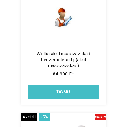
Wellis akril masszázskád
beüzemelési díj (akril
masszázskád)
84 900 Ft
TOVÁBB
Akció!
-5%