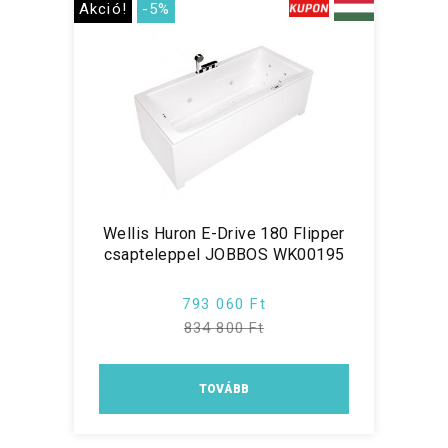
Akció!
-5%
Wellis Huron E-Drive 180 Flipper
csapteleppel JOBBOS WK00195
793 060 Ft
834 800 Ft
TOVÁBB