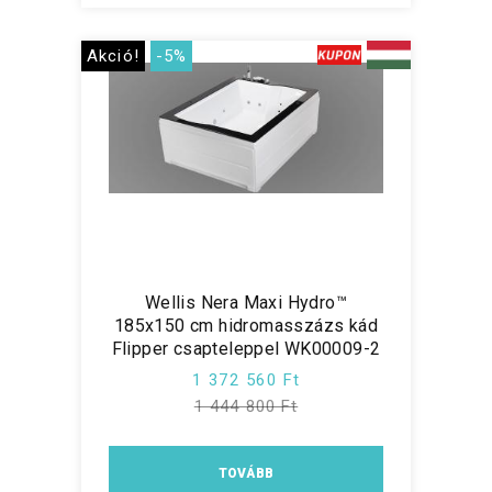
Akció!
-5%
Wellis Nera Maxi Hydro™
185x150 cm hidromasszázs kád
Flipper csapteleppel WK00009-2
1 372 560 Ft
1 444 800 Ft
TOVÁBB