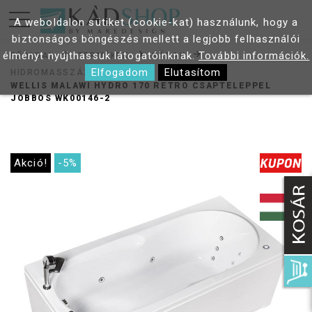
A weboldalon sütiket (cookie-kat) használunk, hogy a
biztonságos böngészés mellett a legjobb felhasználói
élményt nyújthassuk látogatóinknak.
További információk.
FŐOLDAL
TERMÉKEK
KÁDAK
Elfogadom
Elutasítom
HIDROMASSZÁZS KÁDAK
WELLIS MALAWI HYDRO 170 RETRO CSAPTELEPPEL
JOBBOS WK00146-2
Akció!
-5%