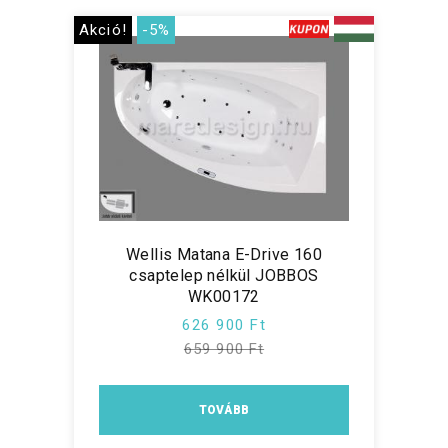
Akció!
-5%
Wellis Matana E-Drive 160
csaptelep nélkül JOBBOS
WK00172
626 900 Ft
659 900 Ft
TOVÁBB