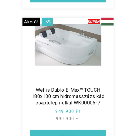
Akció!
-5%
Wellis Dublo E-Max™ TOUCH
180x130 cm hidromasszázs kád
csaptelep nélkül WK00005-7
949 900 Ft
999 900 Ft