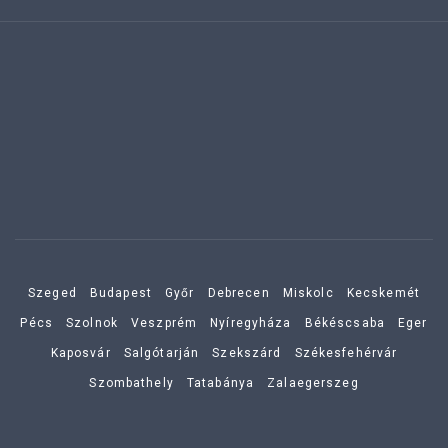
Szeged
Budapest
Győr
Debrecen
Miskolc
Kecskemét
Pécs
Szolnok
Veszprém
Nyíregyháza
Békéscsaba
Eger
Kaposvár
Salgótarján
Szekszárd
Székesfehérvár
Szombathely
Tatabánya
Zalaegerszeg