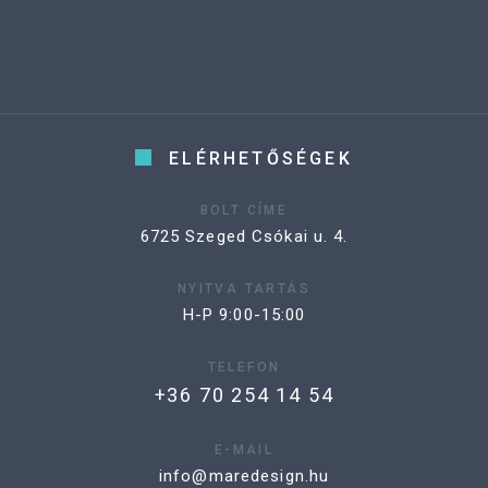
ELÉRHETŐSÉGEK
BOLT CÍME
6725 Szeged Csókai u. 4.
NYITVA TARTÁS
H-P 9:00-15:00
TELEFON
+36 70 254 14 54
E-MAIL
info@maredesign.hu