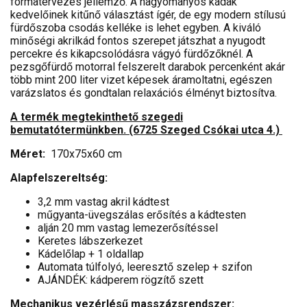
formatervezés jellemző. A hagyományos kádak
kedvelőinek kitűnő választást ígér, de egy modern stílusú
fürdőszoba csodás kelléke is lehet egyben. A kiváló
minőségi akrilkád fontos szerepet játszhat a nyugodt
percekre és kikapcsolódásra vágyó fürdőzőknél. A
pezsgőfürdő motorral felszerelt darabok percenként akár
több mint 200 liter vizet képesek áramoltatni, egészen
varázslatos és gondtalan relaxációs élményt biztosítva.
A termék megtekinthető szegedi
bemutatótermünkben. (6725 Szeged Csókai utca 4.)
Méret:
170x75x60 cm
Alapfelszereltség:
3,2 mm vastag akril kádtest
műgyanta-üvegszálas erősítés a kádtesten
alján 20 mm vastag lemezerősítéssel
Keretes lábszerkezet
Kádelőlap + 1 oldallap
Automata túlfolyó, leeresztő szelep + szifon
AJÁNDÉK: kádperem rögzítő szett
Mechanikus vezérlésű masszázsrendszer: