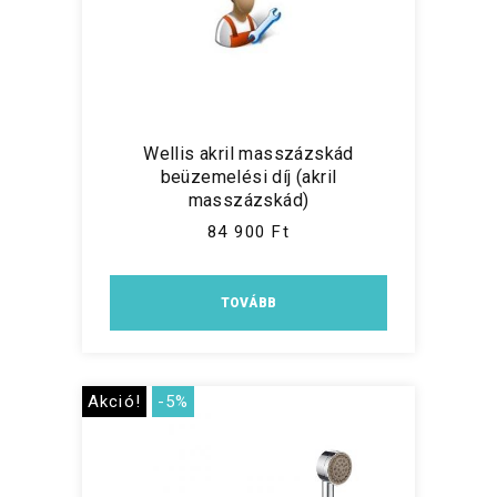
Wellis akril masszázskád
beüzemelési díj (akril
masszázskád)
84 900 Ft
TOVÁBB
Akció!
-5%