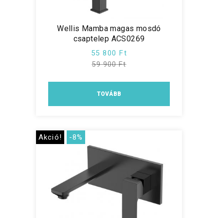
Wellis Mamba magas mosdó
csaptelep ACS0269
55 800 Ft
59 900 Ft
TOVÁBB
Akció!
-8%