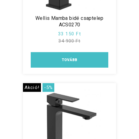
Wellis Mamba bidé csaptelep
ACS0270
33 150 Ft
34 900 Ft
TOVÁBB
Akció!
-5%