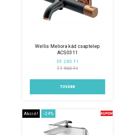
Wellis Meliora kád csaptelep
ACS0311
59 280 Ft
77 900 Ft
TOVÁBB
Akció!
-24%