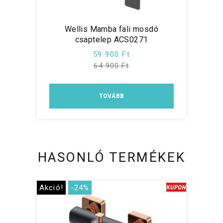
Wellis Mamba fali mosdó
csaptelep ACS0271
59 900 Ft
64 900 Ft
TOVÁBB
HASONLÓ TERMÉKEK
Akció!
-24%