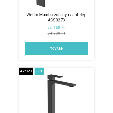
Wellis Mamba zuhany csaptelep
ACS0273
52 150 Ft
54 900 Ft
TOVÁBB
Akció!
-7%