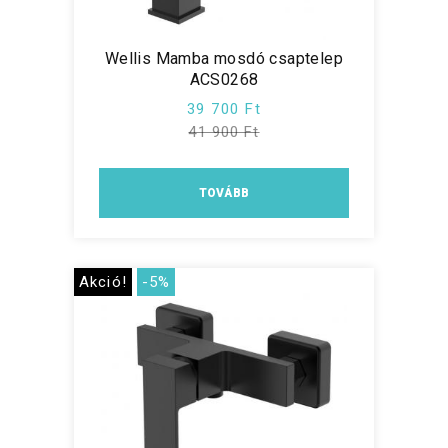
Wellis Mamba mosdó csaptelep
ACS0268
39 700 Ft
41 900 Ft
TOVÁBB
Akció!
-5%