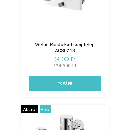
Wellis Rundo kád csaptelep
ACS0218
94 900 Ft
124 900 Ft
TOVÁBB
Akció!
-5%