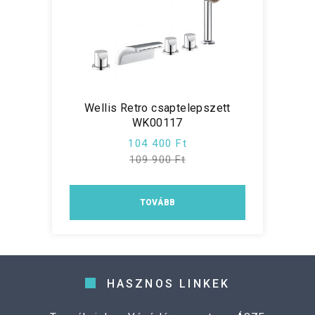
Wellis Retro csaptelepszett
WK00117
104 400 Ft
109 900 Ft
TOVÁBB
HASZNOS LINKEK