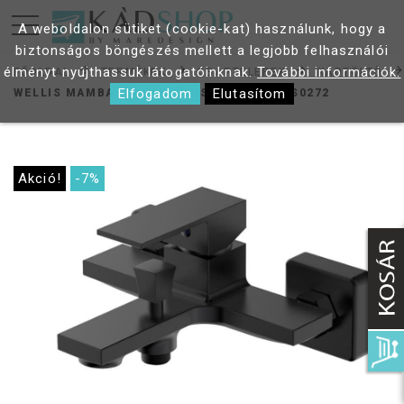
A weboldalon sütiket (cookie-kat) használunk, hogy a
biztonságos böngészés mellett a legjobb felhasználói
élményt nyújthassuk látogatóinknak.
További információk.
FŐOLDAL
TERMÉKEK
CSAPTELEPEK
KÁDTÖLTŐ
Elfogadom
Elutasítom
WELLIS MAMBA KÁDTÖLTŐ CSAPTELEP ACS0272
Akció!
-7%