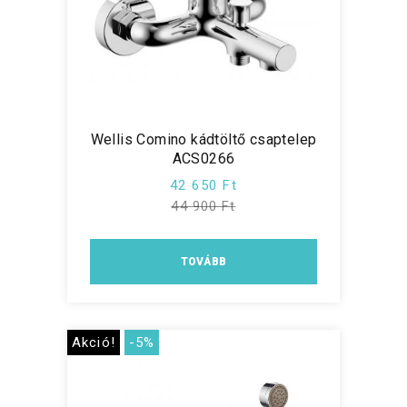
Wellis Comino kádtöltő csaptelep
ACS0266
42 650 Ft
44 900 Ft
TOVÁBB
Akció!
-5%