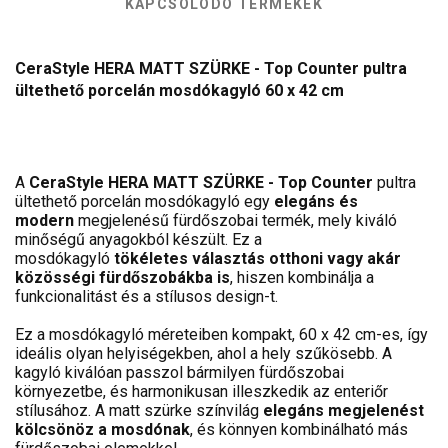
KAPCSOLÓDÓ TERMÉKEK
CeraStyle HERA MATT SZÜRKE - Top Counter pultra
ültethető porcelán mosdókagyló 60 x 42 cm
A
CeraStyle HERA MATT SZÜRKE - Top Counter
pultra
ültethető porcelán mosdókagyló egy
elegáns és
modern
megjelenésű fürdőszobai termék, mely kiváló
minőségű anyagokból készült. Ez a
mosdókagyló
tökéletes választás otthoni vagy akár
közösségi fürdőszobákba is
, hiszen kombinálja a
funkcionalitást és a stílusos design-t.
Ez a mosdókagyló méreteiben kompakt, 60 x 42 cm-es, így
ideális olyan helyiségekben, ahol a hely szűkösebb. A
kagyló kiválóan passzol bármilyen fürdőszobai
környezetbe, és harmonikusan illeszkedik az enteriőr
stílusához. A matt szürke színvilág
elegáns megjelenést
kölcsönöz a mosdónak
, és könnyen kombinálható más