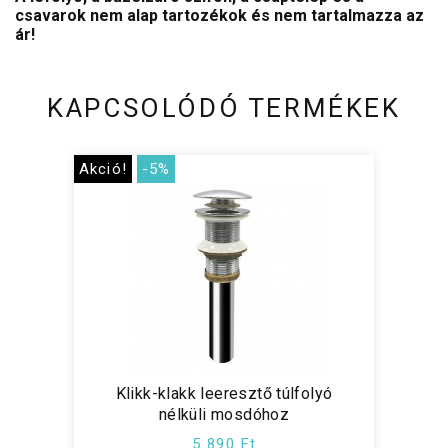
csavarok nem alap tartozékok és nem tartalmazza az
ár!
KAPCSOLÓDÓ TERMÉKEK
Akció!
-5%
Klikk-klakk leeresztő túlfolyó
nélküli mosdóhoz
5 890 Ft