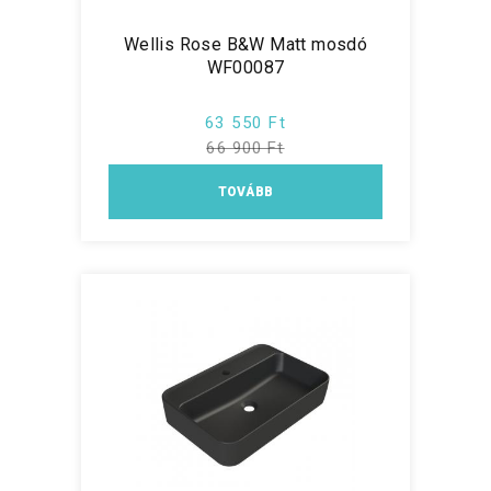
Wellis Rose B&W Matt mosdó
WF00087
63 550 Ft
66 900 Ft
TOVÁBB