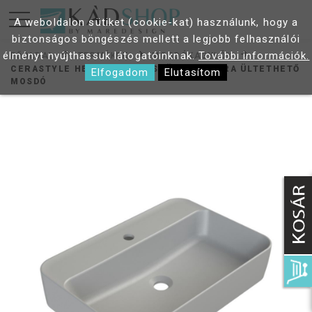
A weboldalon sütiket (cookie-kat) használunk, hogy a
biztonságos böngészés mellett a legjobb felhasználói
élményt nyújthassuk látogatóinknak.
További információk.
FŐOLDAL
TERMÉKEK
MOSDÓKAGYLÓK
CERASTYLE HERA 60 MATT SZÜRKE PULTRA ÜLTETHETŐ
Elfogadom
Elutasítom
MOSDÓ