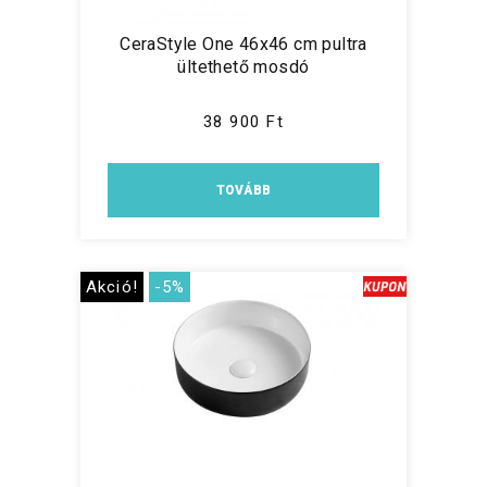
CeraStyle One 46x46 cm pultra
ültethető mosdó
38 900 Ft
TOVÁBB
Akció!
-5%