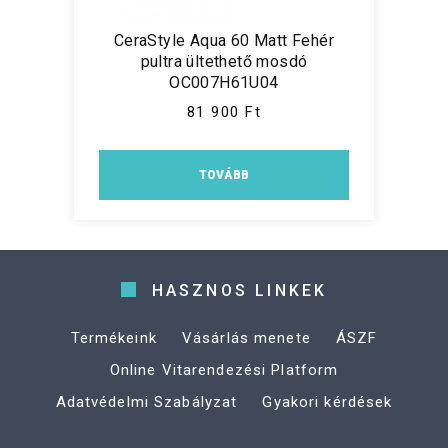
CeraStyle Aqua 60 Matt Fehér
pultra ültethető mosdó
OC007H61U04
81 900 Ft
TOVÁBB
HASZNOS LINKEK
Termékeink
Vásárlás menete
ÁSZF
Online Vitarendezési Platform
Adatvédelmi Szabályzat
Gyakori kérdések