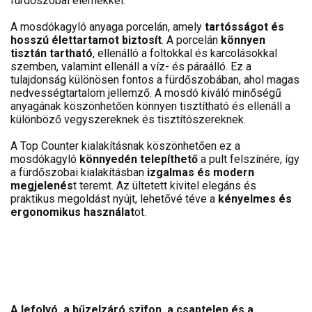
fürdőszobai elemekkel.
A mosdókagyló anyaga porcelán, amely
tartósságot és
hosszú élettartamot biztosít
. A porcelán
könnyen
tisztán tartható
, ellenálló a foltokkal és karcolásokkal
szemben, valamint ellenáll a víz- és páraálló. Ez a
tulajdonság különösen fontos a fürdőszobában, ahol magas
nedvességtartalom jellemző. A mosdó kiváló minőségű
anyagának köszönhetően könnyen tisztítható és ellenáll a
különböző vegyszereknek és tisztítószereknek.
A Top Counter kialakításnak köszönhetően ez a
mosdókagyló
könnyedén telepíthető
a pult felszínére, így
a fürdőszobai kialakításban
izgalmas és modern
megjelenés
t teremt. Az ültetett kivitel elegáns és
praktikus megoldást nyújt, lehetővé téve a
kényelmes és
ergonomikus használat
ot.
A lefolyó, a bűzelzáró szifon, a csaptelep és a