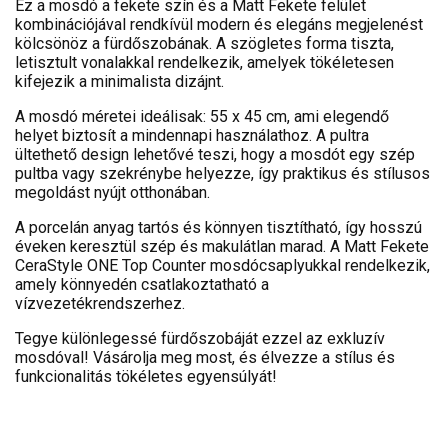
Ez a mosdó a fekete szín és a Matt Fekete felület
kombinációjával rendkívül modern és elegáns megjelenést
kölcsönöz a fürdőszobának. A szögletes forma tiszta,
letisztult vonalakkal rendelkezik, amelyek tökéletesen
kifejezik a minimalista dizájnt.
A mosdó méretei ideálisak: 55 x 45 cm, ami elegendő
helyet biztosít a mindennapi használathoz. A pultra
ültethető design lehetővé teszi, hogy a mosdót egy szép
pultba vagy szekrénybe helyezze, így praktikus és stílusos
megoldást nyújt otthonában.
A porcelán anyag tartós és könnyen tisztítható, így hosszú
éveken keresztül szép és makulátlan marad. A Matt Fekete
CeraStyle ONE Top Counter mosdócsaplyukkal rendelkezik,
amely könnyedén csatlakoztatható a
vízvezetékrendszerhez.
Tegye különlegessé fürdőszobáját ezzel az exkluzív
mosdóval! Vásárolja meg most, és élvezze a stílus és
funkcionalitás tökéletes egyensúlyát!