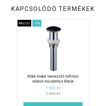
KAPCSOLÓDÓ TERMÉKEK
Akció!
-5%
Klikk-klakk leeresztő túlfolyó
nélküli mosdóhoz Black
7 500 Ft
7 900 Ft