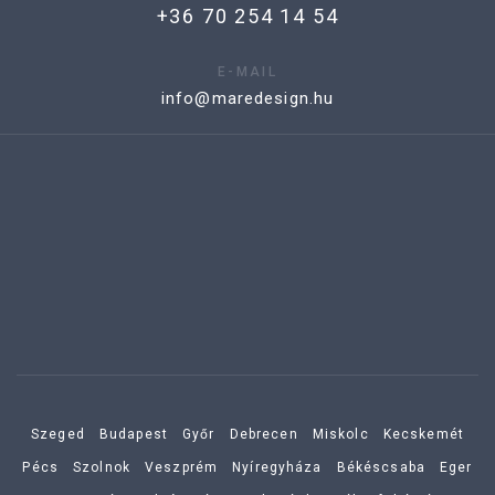
+36 70 254 14 54
E-MAIL
info@maredesign.hu
Szeged
Budapest
Győr
Debrecen
Miskolc
Kecskemét
Pécs
Szolnok
Veszprém
Nyíregyháza
Békéscsaba
Eger