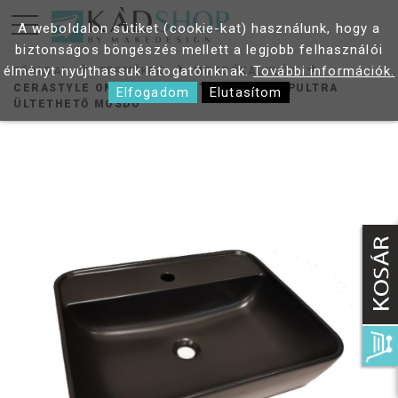
A weboldalon sütiket (cookie-kat) használunk, hogy a
biztonságos böngészés mellett a legjobb felhasználói
élményt nyújthassuk látogatóinknak.
További információk.
FŐOLDAL
TERMÉKEK
MOSDÓKAGYLÓK
CERASTYLE ONE MATT FEKETE 55X45 CM PULTRA
Elfogadom
Elutasítom
ÜLTETHETŐ MOSDÓ