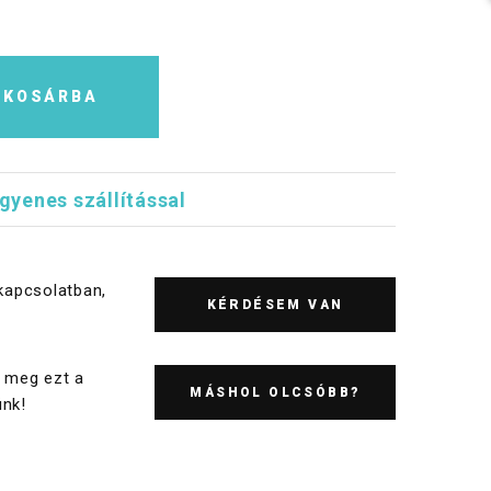
KOSÁRBA
ngyenes szállítással
kapcsolatban,
KÉRDÉSEM VAN
 meg ezt a
MÁSHOL OLCSÓBB?
nk!