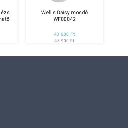
Bézs
Wellis Daisy mosdó
hető
WF00042
43 600 Ft
45 900 Ft