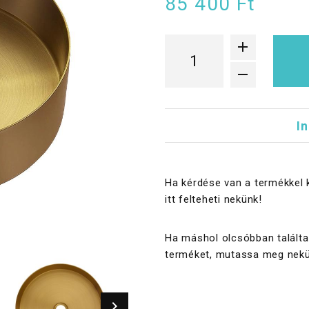
85 400 Ft
I
Ha kérdése van a termékkel 
itt felteheti nekünk!
Ha máshol olcsóbban találta
terméket, mutassa meg nekü