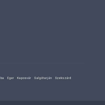
aba
Eger
Kaposvár
Salgótarján
Szekszárd