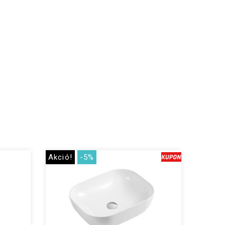
Akció!
-5%