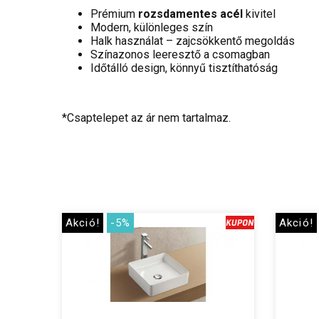
Prémium
rozsdamentes acél
kivitel
Modern, különleges szín
Halk használat – zajcsökkentő megoldás
Színazonos leeresztő a csomagban
Időtálló design, könnyű tisztíthatóság
*Csaptelepet az ár nem tartalmaz.
Akció!
-5%
Akció!