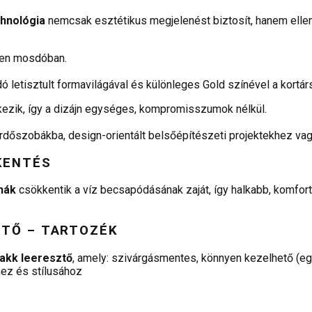
chnológia
nemcsak esztétikus megjelenést biztosít, hanem ellená
len mosdóban.
 letisztult formavilágával és különleges Gold színével a kortá
rkezik, így a dizájn egységes, kompromisszumok nélkül.
dőszobákba, design-orientált belsőépítészeti projektekhez vag
KENTÉS
nák
csökkentik a víz becsapódásának zaját, így halkabb, komfor
ZTŐ – TARTOZÉK
lakk leeresztő
, amely: szivárgásmentes, könnyen kezelhető (eg
hez és stílusához