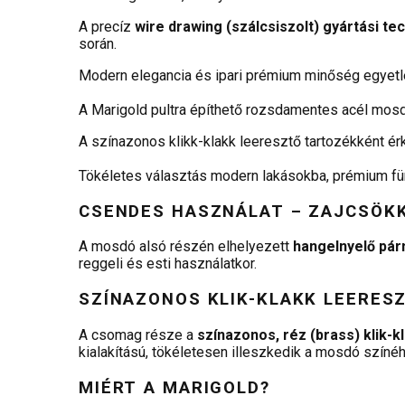
A precíz
wire drawing (szálcsiszolt) gyártási te
során.
Modern elegancia és ipari prémium minőség egyet
A Marigold pultra építhető rozsdamentes acél mosdó
A színazonos klikk-klakk leeresztő tartozékként é
Tökéletes választás modern lakásokba, prémium für
CSENDES HASZNÁLAT – ZAJCSÖK
A mosdó alsó részén elhelyezett
hangelnyelő pár
reggeli és esti használatkor.
SZÍNAZONOS KLIK-KLAKK LEERES
A csomag része a
színazonos, réz (brass) klik-k
kialakítású, tökéletesen illeszkedik a mosdó színé
MIÉRT A MARIGOLD?