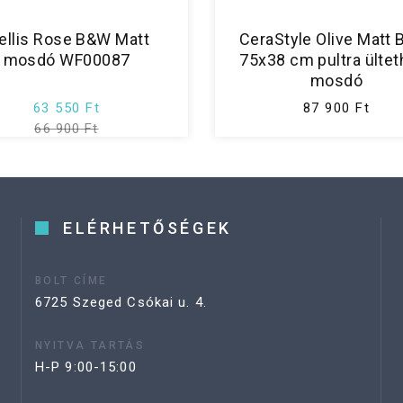
ellis Rose B&W Matt
CeraStyle Olive Matt 
mosdó WF00087
75x38 cm pultra ültet
mosdó
63 550 Ft
87 900 Ft
66 900 Ft
ELÉRHETŐSÉGEK
BOLT CÍME
6725 Szeged Csókai u. 4.
NYITVA TARTÁS
H-P 9:00-15:00