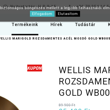
Nyitvatartás: H-P 9-15
+36 70 254 14 5
 biztonságos böngészés mellett a legjobb felhasználói él
Elfogadom
Elutasítom
Termékeink
Hírek
Tudástár
WELLIS MARIGOLD ROZSDAMENTES ACÉL MOSDÓ GOLD WB00
WELLIS MA
ROZSDAME
GOLD WB00
89 900 Ft