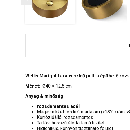
T
Wellis Marigold arany színű pultra építhető r
Méret:
Ø40 × 12,5 cm
Anyag & minőség:
rozsdamentes acél
Magas nikkel- és krómtartalom (≥18% króm, ≥
Korrózióálló, rozsdamentes
Tartós, hosszú élettartamú kivitel
Higiénikus, könnyen tisztítható felület