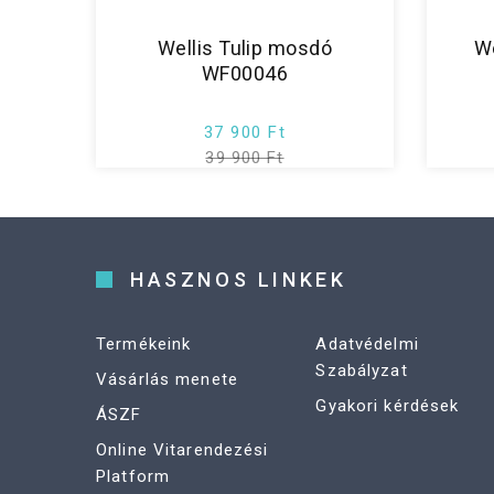
Wellis Tulip mosdó
W
WF00046
37 900 Ft
39 900 Ft
HASZNOS LINKEK
Termékeink
Adatvédelmi
Szabályzat
Vásárlás menete
Gyakori kérdések
ÁSZF
Online Vitarendezési
Platform