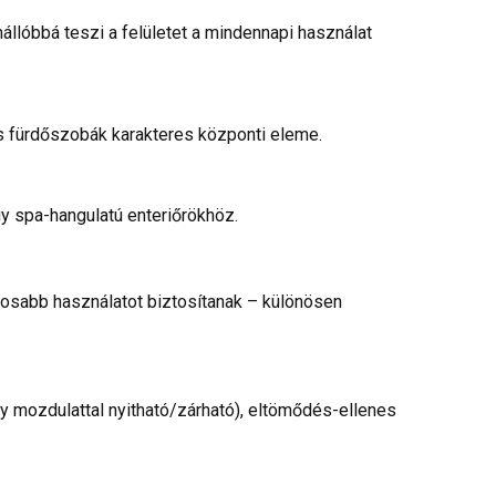
llóbbá teszi a felületet a mindennapi használat
rs fürdőszobák karakteres központi eleme.
y spa-hangulatú enteriőrökhöz.
tosabb használatot biztosítanak – különösen
y mozdulattal nyitható/zárható), eltömődés-ellenes