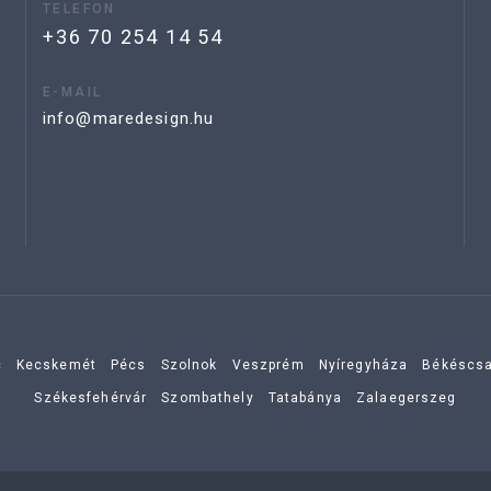
TELEFON
+36 70 254 14 54
E-MAIL
info@maredesign.hu
c
Kecskemét
Pécs
Szolnok
Veszprém
Nyíregyháza
Békéscs
Székesfehérvár
Szombathely
Tatabánya
Zalaegerszeg