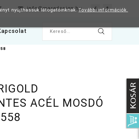
4
info@maredesign.hu
ményt nyújthassuk látogatóinknak.
További információk.
Kapcsolat
Kereső...
558
RIGOLD
NTES ACÉL MOSDÓ
558