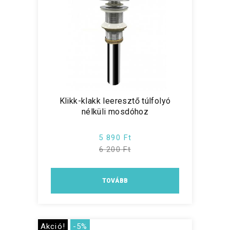
Klikk-klakk leeresztő túlfolyó
nélküli mosdóhoz
5 890 Ft
6 200 Ft
TOVÁBB
Akció!
-5%