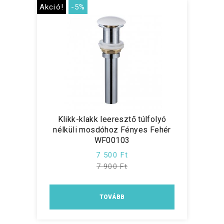
Akció!
-5%
Klikk-klakk leeresztő túlfolyó
nélküli mosdóhoz Fényes Fehér
WF00103
7 500 Ft
7 900 Ft
TOVÁBB