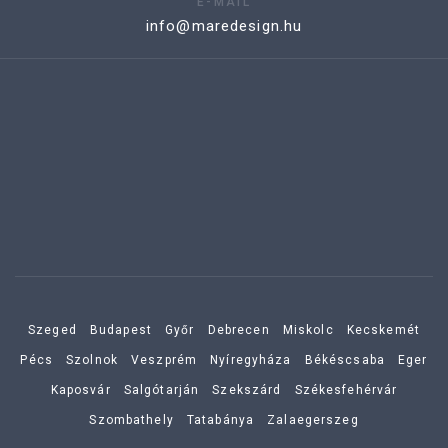
E-MAIL
info@maredesign.hu
Szeged
Budapest
Győr
Debrecen
Miskolc
Kecskemét
Pécs
Szolnok
Veszprém
Nyíregyháza
Békéscsaba
Eger
Kaposvár
Salgótarján
Szekszárd
Székesfehérvár
Szombathely
Tatabánya
Zalaegerszeg