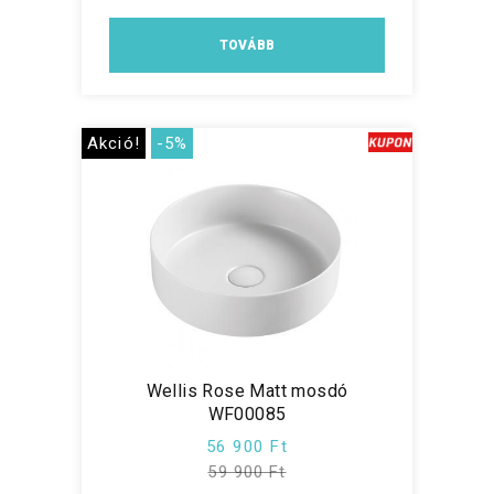
TOVÁBB
Akció!
-5%
Wellis Rose Matt mosdó
WF00085
56 900 Ft
59 900 Ft