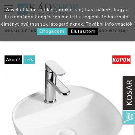
A weboldalon sütiket (cookie-kat) használunk, hogy a
biztonságos böngészés mellett a legjobb felhasználói
élményt nyújthassuk látogatóinknak.
További információk.
FŐOLDAL
TERMÉKEK
MOSDÓKAGYLÓK
Elfogadom
Elutasítom
WELLIS PETUNIA 40 PULTRA ÉPÍTHETŐ MOSDÓ WF00189
Akció!
-5%