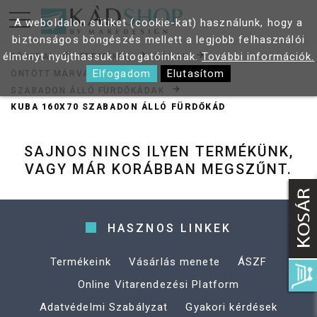
A weboldalon sütiket (cookie-kat) használunk, hogy a
biztonságos böngészés mellett a legjobb felhasználói
élményt nyújthassuk látogatóinknak.
További információk.
FŐOLDAL
TERMÉKEK
KÁDAK
Elfogadom
Elutasítom
ÖNTÖTT MÁRVÁNY KÁDAK
SZABADON ÁLLÓ FÜRDŐKÁDAK
KUBA 160X70 SZABADON ÁLLÓ FÜRDŐKÁD
SAJNOS NINCS ILYEN TERMÉKÜNK,
VAGY MÁR KORÁBBAN MEGSZŰNT.
HASZNOS LINKEK
Termékeink
Vásárlás menete
ÁSZF
Online Vitarendezési Platform
Adatvédelmi Szabályzat
Gyakori kérdések