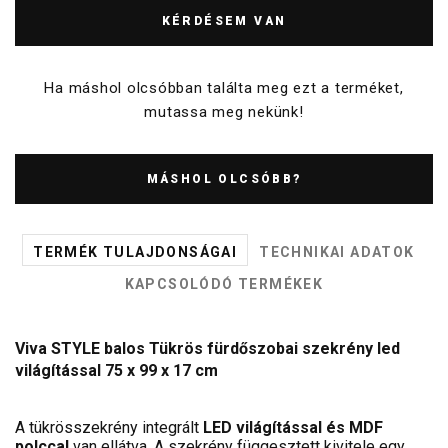
KÉRDÉSEM VAN
Ha máshol olcsóbban találta meg ezt a terméket,
mutassa meg nekünk!
MÁSHOL OLCSÓBB?
TERMÉK TULAJDONSÁGAI
TECHNIKAI ADATOK
KAPCSOLÓDÓ TERMÉKEK
Viva STYLE balos Tükrös fürdőszobai szekrény led
világítással 75 x 99 x 17 cm
A tükrösszekrény integrált
LED világítással és MDF
polccal
van ellátva. A szekrény függesztett kivitele egy