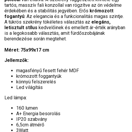
tartós, masszív fali konzollal van rögzítve az ön védelme
érdekében és a stabilitás jegyében. Erős
krómozott
fogantyú
: Az elegancia és a funkcionalitás magas szintje.
A tükrös szekrény tökéletes választás az
elegáns,
letisztult stílus
kedvelőinek és emellett ár-érték arányban
is a legokosabb választás, amit fürdőszobájának
berendezése során megtehet.
Méret: 75x99x17 cm
Jellemzők:
magasfényű fesett fehér MDF
krómozott foggantyúk
könnyü felszerelés
Led világítás
Led lámpa:
160 lumen
A+ Energia besorolás
IP20 szabvány
6,5cm átmérő
3Watt