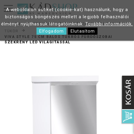
A weboldalon sütiket (cookie-kat) használunk, hogy a
biztonságos böngészés mellett a legjobb felhasználói
élményt nyújthassuk látogatóinknak.
További információk.
FŐOLDAL
TERMÉKEK
FÜRDŐSZOBA BÚTOROK
Elfogadom
Elutasítom
TÜKÖR
VIVA STYLE 75 CM BALOS TÜKRÖS FÜRDŐSZOBAI
SZEKRÉNY LED VILÁGÍTÁSSAL