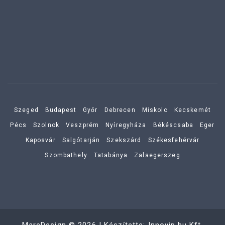
Szeged
Budapest
Győr
Debrecen
Miskolc
Kecskemét
Pécs
Szolnok
Veszprém
Nyíregyháza
Békéscsaba
Eger
Kaposvár
Salgótarján
Szekszárd
Székesfehérvár
Szombathely
Tatabánya
Zalaegerszeg