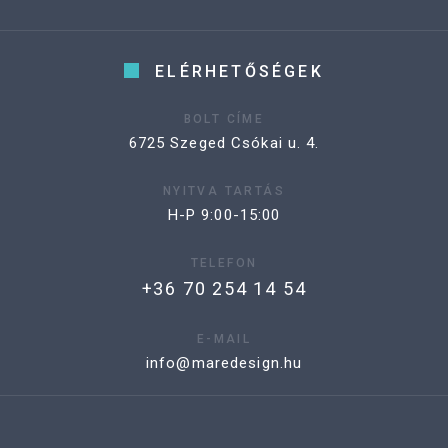
ELÉRHETŐSÉGEK
BOLT CÍME
6725 Szeged Csókai u. 4.
NYITVA TARTÁS
H-P 9:00-15:00
TELEFON
+36 70 254 14 54
E-MAIL
info@maredesign.hu