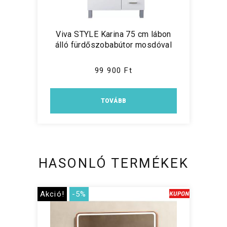
Viva STYLE Karina 75 cm lábon
álló fürdőszobabútor mosdóval
99 900 Ft
TOVÁBB
HASONLÓ TERMÉKEK
Akció!
-5%