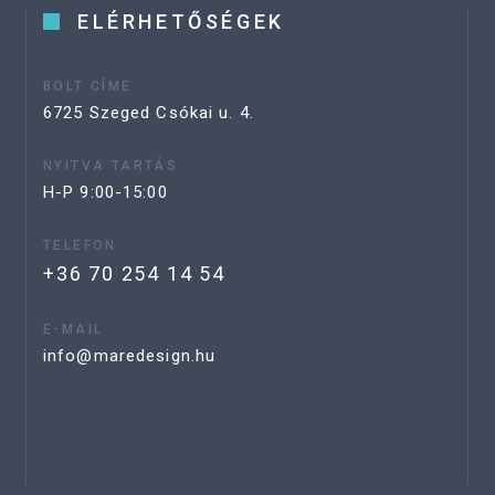
ELÉRHETŐSÉGEK
BOLT CÍME
6725 Szeged Csókai u. 4.
NYITVA TARTÁS
H-P 9:00-15:00
TELEFON
+36 70 254 14 54
E-MAIL
info@maredesign.hu