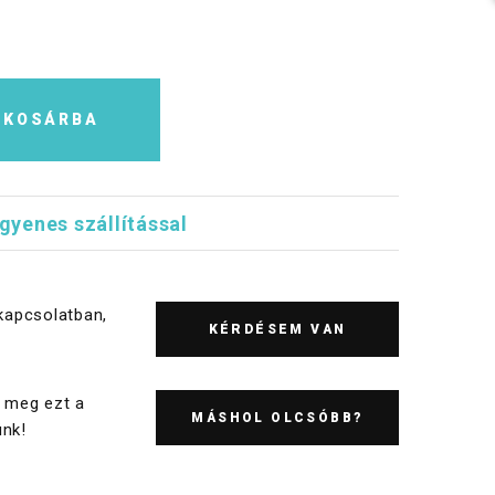
KOSÁRBA
ngyenes szállítással
kapcsolatban,
KÉRDÉSEM VAN
 meg ezt a
MÁSHOL OLCSÓBB?
nk!