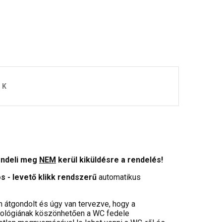
OK
endeli meg
NEM
kerül kiküldésre a rendelés!
 - levető klikk rendszerű
automatikus
n átgondolt és úgy van tervezve, hogy a
chnológiának köszönhetően a WC fedele