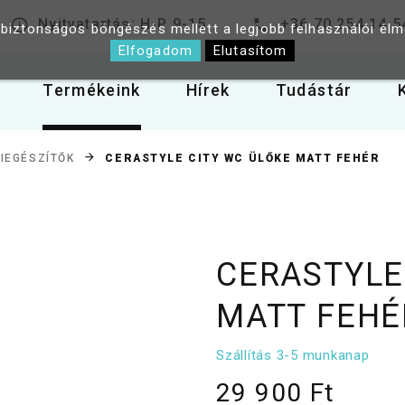
Nyitvatartás: H-P 9-15
+36 70 254 14 5
 biztonságos böngészés mellett a legjobb felhasználói él
Elfogadom
Elutasítom
Termékeink
Hírek
Tudástár
CERASTYLE CITY WC ÜLŐKE MATT FEHÉR
IEGÉSZÍTŐK
CERASTYLE
MATT FEHÉ
Szállítás 3-5 munkanap
29 900 Ft