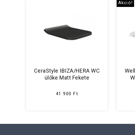
Akció!
CeraStyle IBIZA/HERA WC
Well
ülőke Matt Fekete
W
41 900 Ft