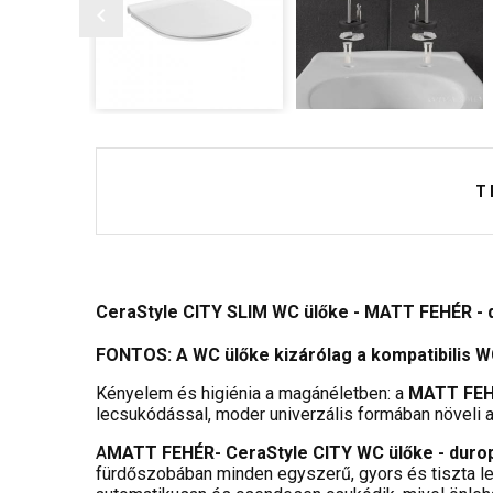
T
CeraStyle CITY SLIM WC ülőke - MATT FEHÉR - d
FONTOS: A WC ülőke kizárólag a kompatibilis W
Kényelem és higiénia a magánéletben: a
MATT FEHÉ
lecsukódással, moder univerzális formában növeli 
A
MATT FEHÉR- CeraStyle CITY WC ülőke - duropl
fürdőszobában minden egyszerű, gyors és tiszta le