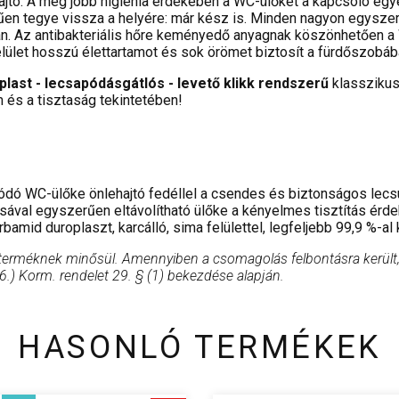
jtó. A még jobb higiénia érdekében a WC-ülőkét a kapcsoló egy
erűen tegye vissza a helyére: már kész is. Minden nagyon egysze
n. Az antibakteriális hőre keményedő anyagnak köszönhetően a
felület hosszú élettartamot és sok örömet biztosít a fürdőszobáb
ast - lecsapódásgátlós - levető klikk rendszerű
klasszikus
és a tisztaság tekintetében!
ódó WC-ülőke önlehajtó fedéllel a csendes és biztonságos le
val egyszerűen eltávolítható ülőke a kényelmes tisztítás érd
rbamid duroplaszt, karcálló, sima felülettel, legfeljebb 99,9 %-
 terméknek minősül. Amennyiben a csomagolás felbontásra került, 
 26.) Korm. rendelet 29. § (1) bekezdése alapján.
HASONLÓ TERMÉKEK