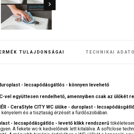
ERMÉK TULAJDONSÁGAI
TECHNIKAI ADAT
uroplast - lecsapódásgátlós - könnyen levehető
C-vel együttesen rendelhető, amennyiben csak az ülőkét r
R - CeraStyle CITY WC ülőke - duroplast - lecsapódásgátlós
a kényelem és a tisztaság érzését a fürdőszobában.
ast - lecsapódásgátlós - levető klikk rendszerű
tökéletese
gyen. A fekete wc-k kedvelőinek lett kitalálva. A softclose te