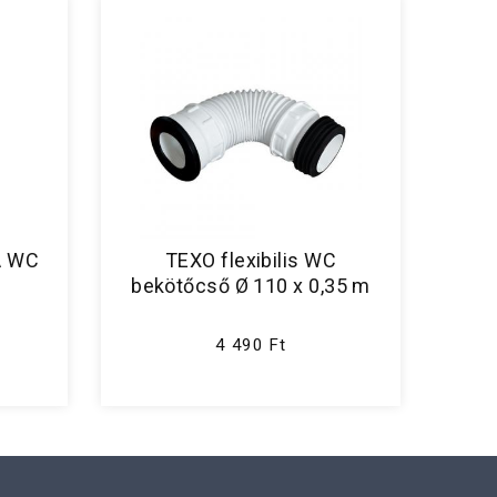
A WC
TEXO flexibilis WC
bekötőcső Ø 110 x 0,35 m
4 490 Ft