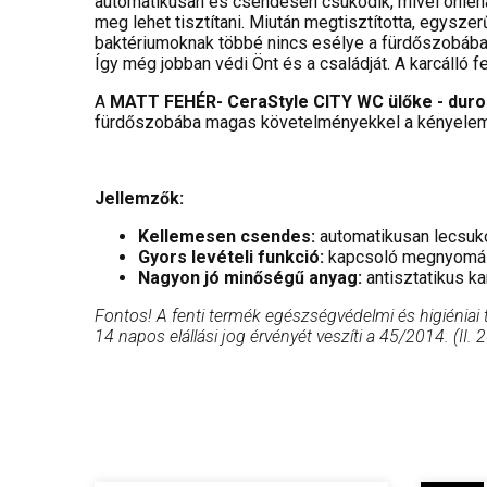
automatikusan és csendesen csukódik, mivel önleha
meg lehet tisztítani. Miután megtisztította, egysz
baktériumoknak többé nincs esélye a fürdőszobába
Így még jobban védi Önt és a családját. A karcálló 
A
MATT FEHÉR- CeraStyle CITY WC ülőke - duropl
fürdőszobába magas követelményekkel a kényelem 
Jellemzők:
Kellemesen csendes:
automatikusan lecsuk
Gyors levételi funkció:
kapcsoló megnyomásá
Nagyon jó minőségű anyag:
antisztatikus ka
Fontos! A fenti termék egészségvédelmi és higiéniai
14 napos elállási jog érvényét veszíti a 45/2014. (II.