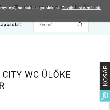
4
info@maredesign.hu
ményt nyújthassuk látogatóinknak.
További információk.
Kapcsolat
Kereső...
 CITY WC ÜLŐKE
R