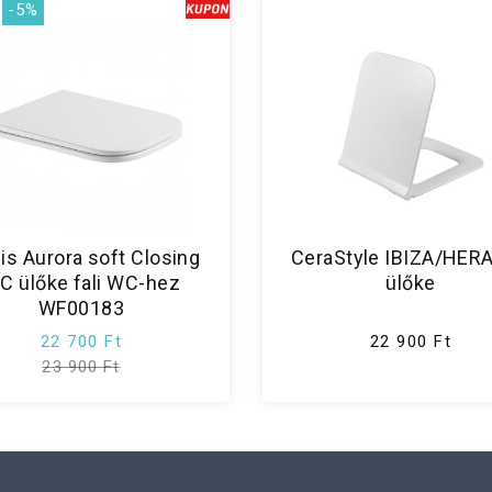
-5%
is Aurora soft Closing
CeraStyle IBIZA/HER
C ülőke fali WC-hez
ülőke
WF00183
22 700 Ft
22 900 Ft
23 900 Ft