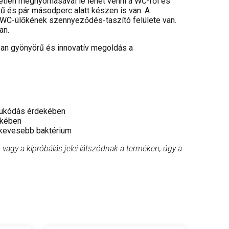
etlen megnyomásával le lehet venni a WC-ről és
rű és pár másodperc alatt készen is van. A
 WC-ülőkének szennyeződés-taszító felülete van.
an.
an gyönyörű és innovatív megoldás a
csukódás érdekében
ekében
al kevesebb baktérium
vagy a kipróbálás jelei látszódnak a terméken, úgy a