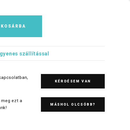
KOSÁRBA
ngyenes szállítással
kapcsolatban,
KÉRDÉSEM VAN
 meg ezt a
MÁSHOL OLCSÓBB?
nk!