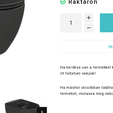
Raktáron
I
Ha kérdése van a termékkel 
itt felteheti nekünk!
Ha máshol olcsóbban találta
terméket, mutassa meg nekü