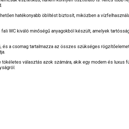
.
hetően hatékonyabb öblítést biztosít, miközben a vízfelhasználá
 fali WC kiváló minőségű anyagokból készült, amelyek tartóss
, és a csomag tartalmazza az összes szükséges rögzítőelemet é
ja.
e
tökéletes választás azok számára, akik egy modern és luxus f
yságról.