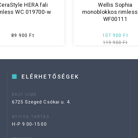
CeraStyle HERA fali
Wellis Sophia
imless WC 019700-w
monoblokkos rimles
WF00111
89 900 Ft
107 900 Ft
119 900 Ft
ELÉRHETŐSÉGEK
BOLT CÍME
6725 Szeged Csókai u. 4.
NYITVA TARTÁS
H-P 9:00-15:00