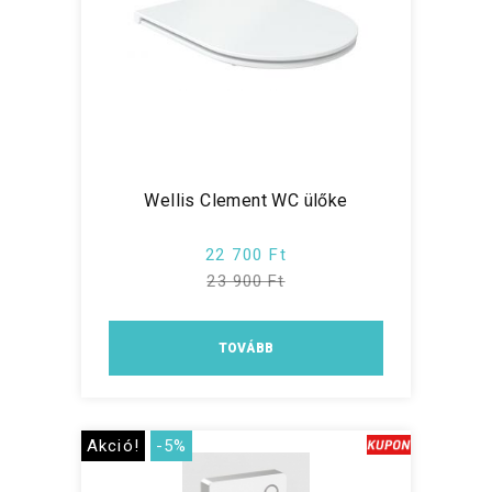
Wellis Clement WC ülőke
22 700 Ft
23 900 Ft
TOVÁBB
Akció!
-5%