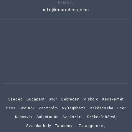
E-MAIL
info@maredesign.hu
Szeged
Budapest
Győr
Debrecen
Miskolc
Kecskemét
Pécs
Szolnok
Veszprém
Nyíregyháza
Békéscsaba
Eger
Kaposvár
Salgótarján
Szekszárd
Székesfehérvár
Szombathely
Tatabánya
Zalaegerszeg