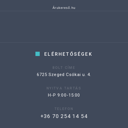
Árukereső.hu
ELÉRHETŐSÉGEK
BOLT CÍME
6725 Szeged Csókai u. 4.
NYITVA TARTÁS
H-P 9:00-15:00
TELEFON
+36 70 254 14 54