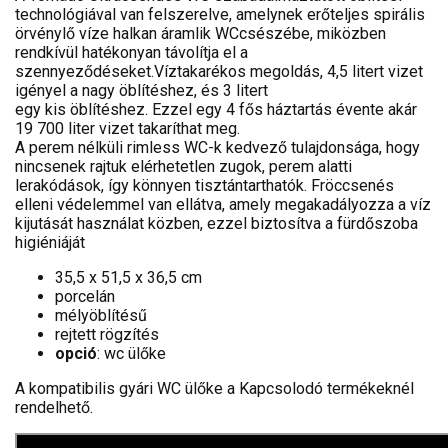
technológiával van felszerelve, amelynek erőteljes spirális
örvénylő víze halkan áramlik WCcsészébe, miközben
rendkívül hatékonyan távolítja el a
szennyeződéseket.Víztakarékos megoldás, 4,5 litert vizet
igényel a nagy öblítéshez, és 3 litert
egy kis öblítéshez. Ezzel egy 4 fős háztartás évente akár
19 700 liter vizet takaríthat meg.
A perem nélküli rimless WC-k kedvező tulajdonsága, hogy
nincsenek rajtuk elérhetetlen zugok, perem alatti
lerakódások, így könnyen tisztántarthatók. Fröccsenés
elleni védelemmel van ellátva, amely megakadályozza a víz
kijutását használat közben, ezzel biztosítva a fürdőszoba
higiéniáját
35,5 x 51,5 x 36,5 cm
porcelán
mélyöblítésű
rejtett rögzítés
opció
: wc ülőke
A kompatibilis gyári WC ülőke a Kapcsolodó termékeknél
rendelhető.