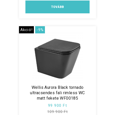
TOVÁBB
Akció!
-9%
Wellis Aurora Black tornado
ultracsendes fali rimless WC
matt fekete WF00185
99 900 Ft
109 900 Ft