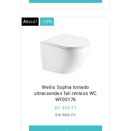
Akció!
-10%
Wellis Sophia tornado
ultracsendes fali rimless WC
WF00176
85 400 Ft
94 900 Ft