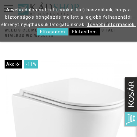
A weboldalon sütiket (cookie-kat) használunk, hogy a
biztonságos böngészés mellett a legjobb felhasználói
élményt nyújthassuk látogatóinknak.
További információk.
FŐOLDAL
TERMÉKEK
WC, BIDÉ
WC
WELLIS CLEMENT TORNADO ULTRACSENDES FALI
Elfogadom
Elutasítom
RIMLESS WC WF00175
Akció!
-11%