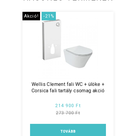
Akció!
-21%
Wellis Clement fali WC + ülöke +
Corsica fali tartály csomag akció
214 900 Ft
273 700 Ft
TOVÁBB