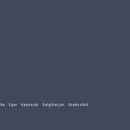
aba
Eger
Kaposvár
Salgótarján
Szekszárd