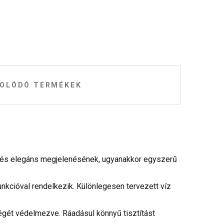
OLÓDÓ TERMÉKEK
rn és elegáns megjelenésének, ugyanakkor egyszerű
funkcióval rendelkezik. Különlegesen tervezett víz
égét védelmezve. Ráadásul könnyű tisztítást