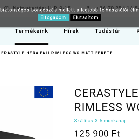
Nyitvatartás: H-P 9-15
+36 70 254 14 5
 biztonságos böngészés mellett a legjobb felhasználói él
Elfogadom
Elutasítom
Termékeink
Hírek
Tudástár
CERASTYLE HERA FALI RIMLESS WC MATT FEKETE
CERASTYLE
RIMLESS W
Szállítás 3-5 munkanap
125 900 Ft