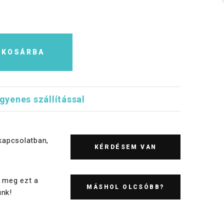
KOSÁRBA
ngyenes szállítással
kapcsolatban,
KÉRDÉSEM VAN
 meg ezt a
MÁSHOL OLCSÓBB?
nk!