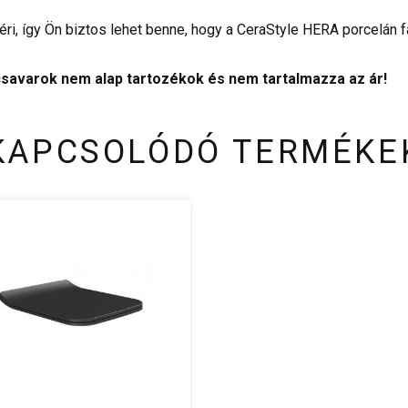
éri, így Ön biztos lehet benne, hogy a CeraStyle HERA porcelán 
a csavarok nem alap tartozékok és nem tartalmazza az ár!
KAPCSOLÓDÓ TERMÉKE