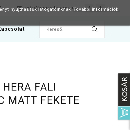
4
info@maredesign.hu
ményt nyújthassuk látogatóinknak.
További információk.
Kapcsolat
Kereső...
 HERA FALI
C MATT FEKETE