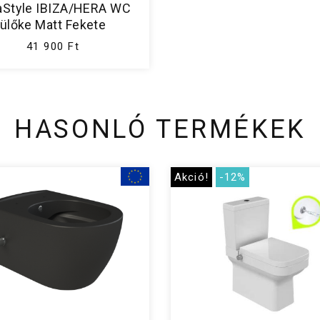
aStyle IBIZA/HERA WC
ülőke Matt Fekete
41 900 Ft
HASONLÓ TERMÉKEK
Akció!
-12%