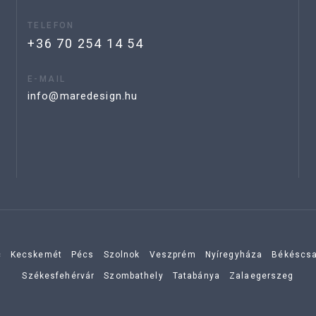
TELEFON
+36 70 254 14 54
E-MAIL
info@maredesign.hu
c
Kecskemét
Pécs
Szolnok
Veszprém
Nyíregyháza
Békéscs
Székesfehérvár
Szombathely
Tatabánya
Zalaegerszeg