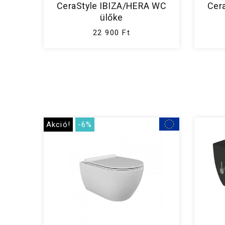
CeraStyle IBIZA/HERA WC
Cer
ülőke
22 900 Ft
Akció!
-6%