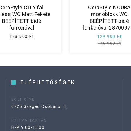
CeraStyle CITY fali
CeraStyle NOURA
mless WC Matt Fekete
monoblokk WC
BEÉPÍTETT bidé
BEÉPÍTETT bidé
funkcióval
funkcióval 2870097
123 900 Ft
129 900 Ft
146 900 Ft
ELÉRHETŐSÉGEK
BOLT CÍME
6725 Szeged Csókai u. 4.
NYITVA TARTÁS
H-P 9:00-15:00