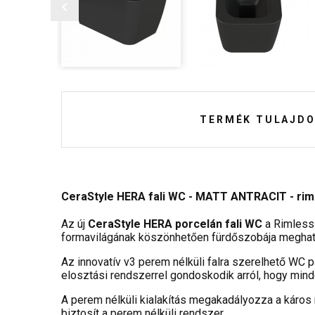
TERMÉK TULAJDO
CeraStyle HERA fali WC - MATT ANTRACIT - rimles
Az új
CeraStyle HERA porcelán fali WC
a Rimless 
formavilágának köszönhetően fürdőszobája meghat
Az innovatív v3 perem nélküli falra szerelhető WC pá
elosztási rendszerrel gondoskodik arról, hogy mind
A perem nélküli kialakítás megakadályozza a káros
biztosít a perem nélküli rendszer.