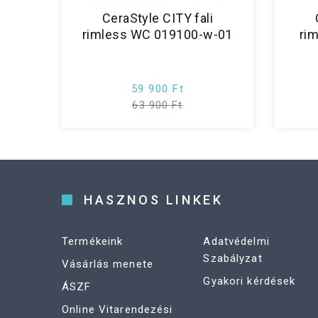
CeraStyle CITY fali
rimless WC 019100-w-01
ri
59 900 Ft
63 900 Ft
HASZNOS LINKEK
Termékeink
Adatvédelmi
Szabályzat
Vásárlás menete
Gyakori kérdések
ÁSZF
Online Vitarendezési