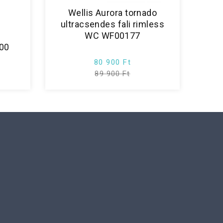
Wellis Aurora tornado
ultracsendes fali rimless
WC WF00177
00
80 900 Ft
89 900 Ft