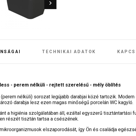
NSÁGAI
TECHNIKAI ADATOK
KAPCS
s - perem nélküli - rejtett szerelésű - mély öblítés
(perem nélküli) sorozat legújabb darabjai közé tartozik. Mode
ározó darabja lesz ezen magas minőségű porcelán WC kagyló.
nt a higiénia szolgálatában áll, ezáltal egyszerű tisztántartási 
en részét tisztán tartsa a csészének.
 mikroorganizmusok elszaporodását, így Ön és családja egészs