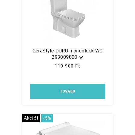
CeraStyle DURU monoblokk WC
293009800-w
110 900 Ft
TOVÁBB
Akció!
-5%