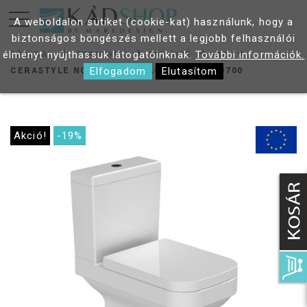
A weboldalon sütiket (cookie-kat) használunk, hogy a
biztonságos böngészés mellett a legjobb felhasználói
élményt nyújthassuk látogatóinknak.
További információk.
FŐOLDAL
TERMÉKEK
WC, BIDÉ
WC
Elfogadom
Elutasítom
CERASTYLE NOURA MONOBLOKK WC 87009700
Akció!
-19%