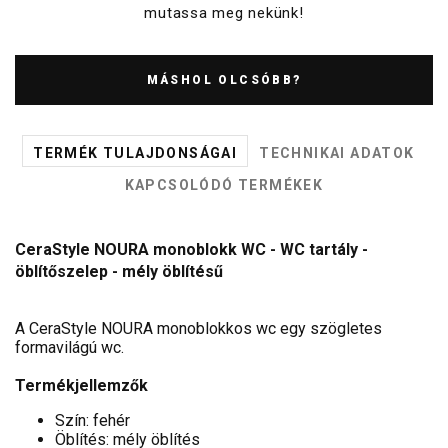
mutassa meg nekünk!
MÁSHOL OLCSÓBB?
TERMÉK TULAJDONSÁGAI
TECHNIKAI ADATOK
KAPCSOLÓDÓ TERMÉKEK
CeraStyle NOURA monoblokk WC - WC tartály -
öblítőszelep - mély öblítésű
A CeraStyle NOURA monoblokkos wc egy szögletes
formavilágú wc.
Termékjellemzők
Szín: fehér
Öblítés: mély öblítés