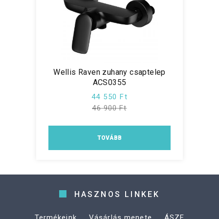
Wellis Raven zuhany csaptelep
ACS0355
44 550 Ft
46 900 Ft
TOVÁBB
HASZNOS LINKEK
Termékeink
Vásárlás menete
ÁSZF