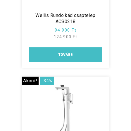
Wellis Rundo kád csaptelep
ACS0218
94 900 Ft
124 900 Ft
TOVÁBB
Akció!
-34%