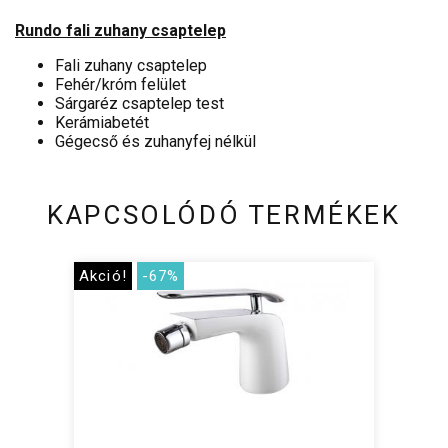
Rundo fali zuhany csaptelep
Fali zuhany csaptelep
Fehér/króm felület
Sárgaréz csaptelep test
Kerámiabetét
Gégecső és zuhanyfej nélkül
KAPCSOLÓDÓ TERMÉKEK
Akció!
-67%