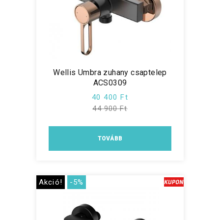
Wellis Umbra zuhany csaptelep
ACS0309
40 400 Ft
44 900 Ft
TOVÁBB
Akció!
-5%