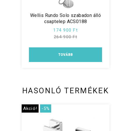
Wellis Rundo Solo szabadon álló
csaptelep ACS0188
174 900 Ft
264 900 Ft
TOVÁBB
HASONLÓ TERMÉKEK
Akció!
-5%