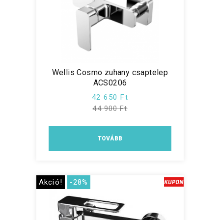
Wellis Cosmo zuhany csaptelep
ACS0206
42 650 Ft
44 900 Ft
TOVÁBB
Akció!
-28%