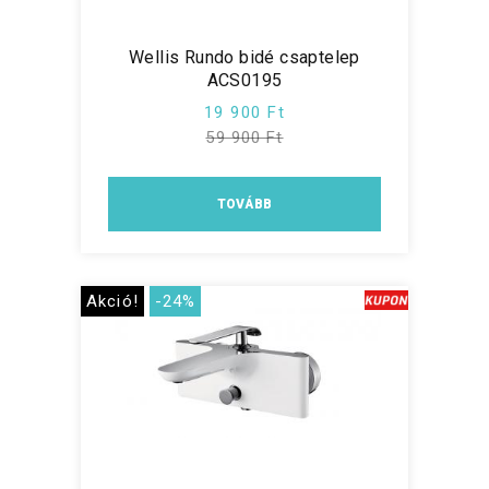
Wellis Rundo bidé csaptelep
ACS0195
19 900 Ft
59 900 Ft
TOVÁBB
Akció!
-24%