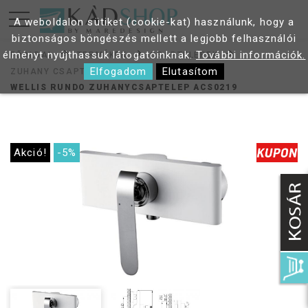
A weboldalon sütiket (cookie-kat) használunk, hogy a
biztonságos böngészés mellett a legjobb felhasználói
élményt nyújthassuk látogatóinknak.
További információk.
FŐOLDAL
TERMÉKEK
CSAPTELEPEK
Elfogadom
Elutasítom
ZUHANY CSAPTELEP
WELLIS RUNDO ZUHANYCSAPTELEP ACS0219
Akció!
-5%