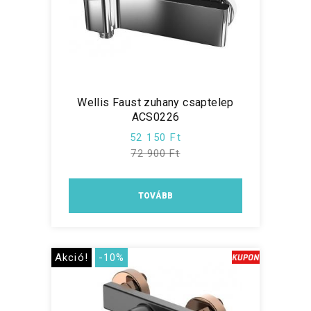
Wellis Faust zuhany csaptelep
ACS0226
52 150 Ft
72 900 Ft
TOVÁBB
Akció!
-10%