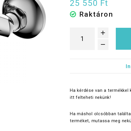
25 550 Ft
Raktáron
I
Ha kérdése van a termékkel 
itt felteheti nekünk!
Ha máshol olcsóbban találta
terméket, mutassa meg nekü