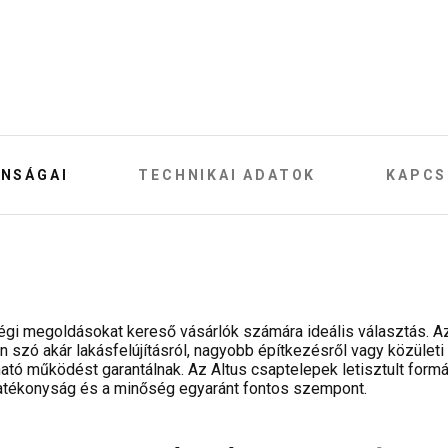
NSÁGAI
TECHNIKAI ADATOK
KAPCS
gi megoldásokat kereső vásárlók számára ideális választás. Az 
en szó akár lakásfelújításról, nagyobb építkezésről vagy közület
tó működést garantálnak. Az Altus csaptelepek letisztult formá
hatékonyság és a minőség egyaránt fontos szempont.