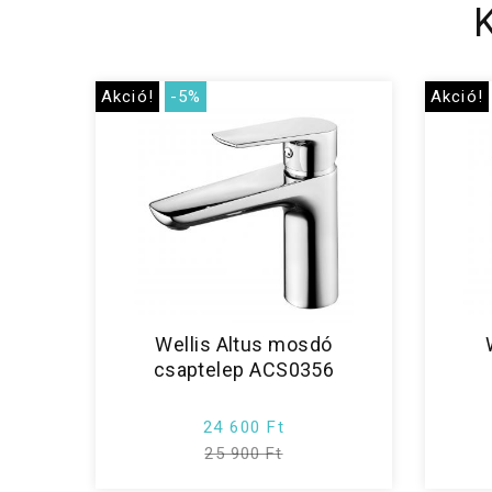
Akció!
-5%
Akció!
Wellis Altus mosdó
csaptelep ACS0356
24 600 Ft
25 900 Ft