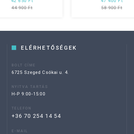
42 650 Ft
47 400 Ft
44 900 Ft
58 900 Ft
ELÉRHETŐSÉGEK
BOLT CÍME
6725 Szeged Csókai u. 4.
NYITVA TARTÁS
H-P 9:00-15:00
TELEFON
+36 70 254 14 54
E-MAIL