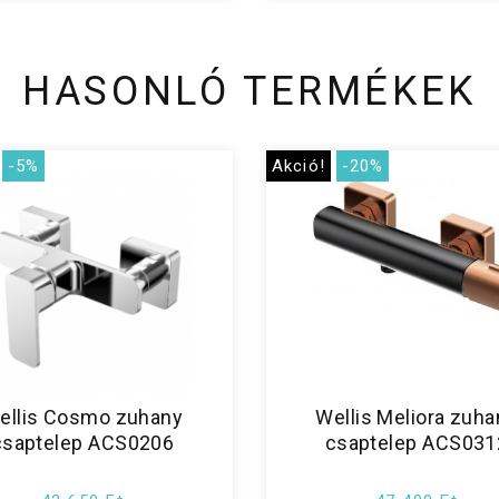
HASONLÓ TERMÉKEK
-5%
Akció!
-20%
ellis Cosmo zuhany
Wellis Meliora zuha
csaptelep ACS0206
csaptelep ACS031