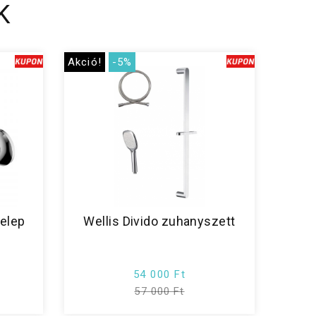
K
Akció!
-5%
telep
Wellis Divido zuhanyszett
54 000 Ft
57 000 Ft