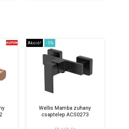
Akció!
-5%
ny
Wellis Mamba zuhany
2
csaptelep ACS0273