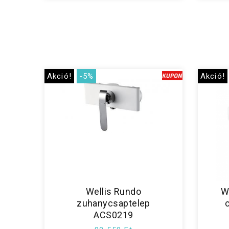
Akció!
-5%
Akció!
Wellis Rundo
W
zuhanycsaptelep
ACS0219