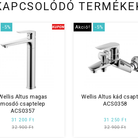
KAPCSOLÓDÓ TERMÉKE
-5%
Akció!
-5%
Wellis Altus magas
Wellis Altus kád csap
mosdó csaptelep
ACS0358
ACS0357
31 200 Ft
31 250 Ft
32 900 Ft
32 900 Ft