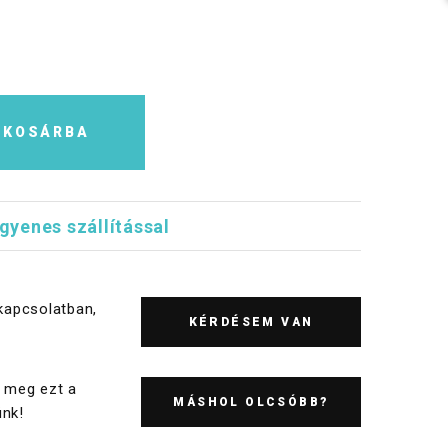
KOSÁRBA
ngyenes szállítással
kapcsolatban,
KÉRDÉSEM VAN
 meg ezt a
MÁSHOL OLCSÓBB?
nk!