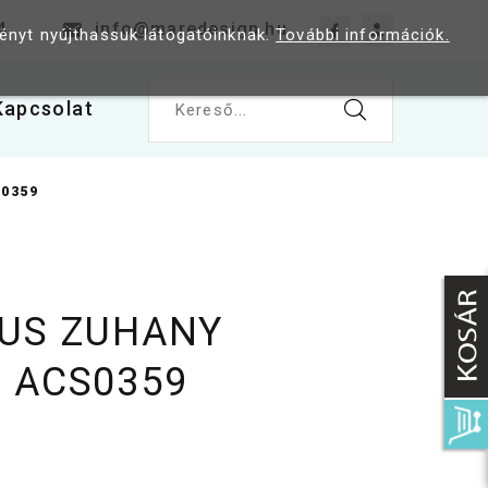
4
info@maredesign.hu
ményt nyújthassuk látogatóinknak.
További információk.
Kapcsolat
Kereső...
0359
TUS ZUHANY
 ACS0359