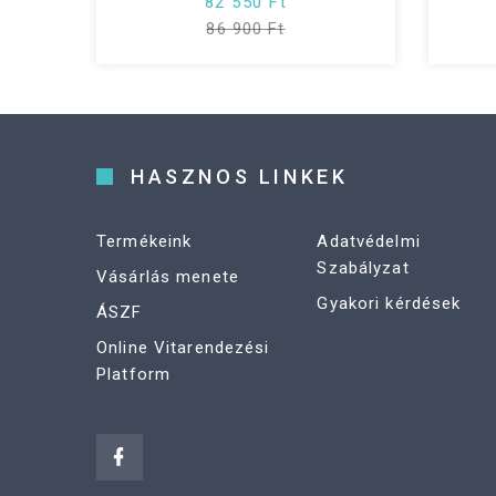
82 550 Ft
86 900 Ft
HASZNOS LINKEK
Termékeink
Adatvédelmi
Szabályzat
Vásárlás menete
Gyakori kérdések
ÁSZF
Online Vitarendezési
Platform