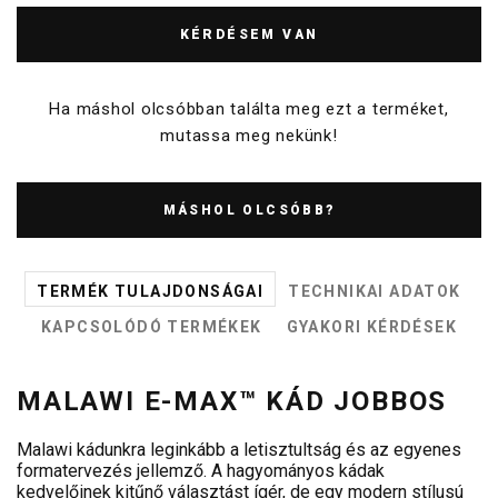
KÉRDÉSEM VAN
Ha máshol olcsóbban találta meg ezt a terméket,
mutassa meg nekünk!
MÁSHOL OLCSÓBB?
TERMÉK TULAJDONSÁGAI
TECHNIKAI ADATOK
KAPCSOLÓDÓ TERMÉKEK
GYAKORI KÉRDÉSEK
MALAWI E-MAX™ KÁD JOBBOS
Malawi kádunkra leginkább a letisztultság és az egyenes
formatervezés jellemző. A hagyományos kádak
kedvelőinek kitűnő választást ígér, de egy modern stílusú