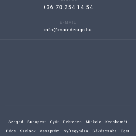
+36 70 254 14 54
E-MAIL
info@maredesign.hu
Szeged
Budapest
Győr
Debrecen
Miskolc
Kecskemét
Pécs
Szolnok
Veszprém
Nyíregyháza
Békéscsaba
Eger