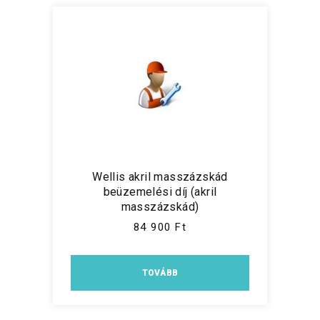
Wellis akril masszázskád
beüzemelési díj (akril
masszázskád)
84 900 Ft
TOVÁBB