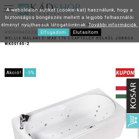
A weboldalon sütiket (cookie-kat) használunk, hogy a
biztonságos böngészés mellett a legjobb felhasználói
élményt nyújthassuk látogatóinknak.
További információk.
FŐOLDAL
TERMÉKEK
KÁDAK
Elfogadom
Elutasítom
HIDROMASSZÁZS KÁDAK
WELLIS MALAWI E-MAX 170 CSAPTELEP NÉLKÜL JOBBOS
WK00165-2
Akció!
-5%