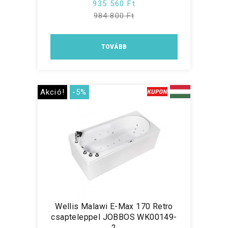
935 560 Ft
984 800 Ft
TOVÁBB
Akció!
-5%
Wellis Malawi E-Max 170 Retro
csapteleppel JOBBOS WK00149-
2