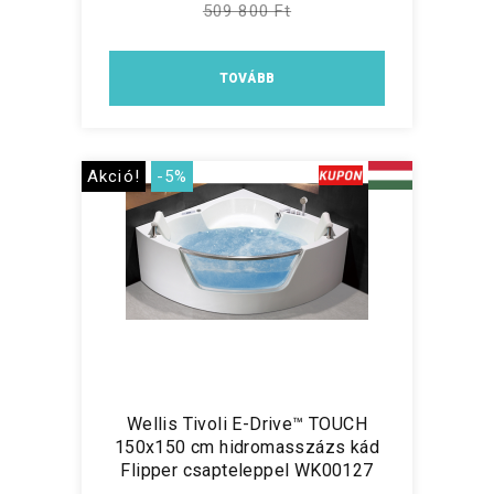
509 800 Ft
TOVÁBB
Akció!
-5%
Wellis Tivoli E-Drive™ TOUCH
150x150 cm hidromasszázs kád
Flipper csapteleppel WK00127