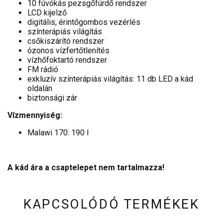
10 fúvókás pezsgőfürdő rendszer
LCD kijelző
digitális, érintőgombos vezérlés
színterápiás világítás
csőkiszárító rendszer
ózonos vízfertőtlenítés
vízhőfoktartó rendszer
FM rádió
exkluzív színterápiás világítás: 11 db LED a kád
oldalán
biztonsági zár
Vízmennyiség:
Malawi 170: 190 l
A kád ára a csaptelepet nem tartalmazza!
KAPCSOLÓDÓ TERMÉKEK