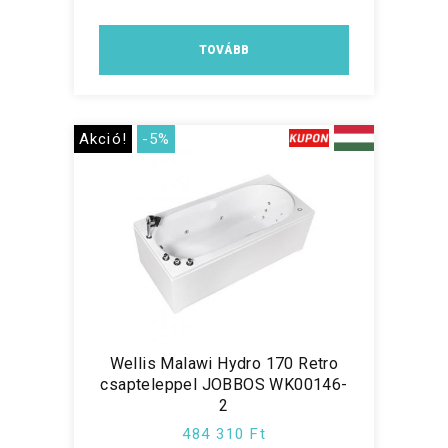
TOVÁBB
Akció!
-5%
Wellis Malawi Hydro 170 Retro
csapteleppel JOBBOS WK00146-
2
484 310 Ft