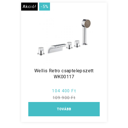
Akció!
-5%
Wellis Retro csaptelepszett
WK00117
104 400 Ft
109 900 Ft
TOVÁBB