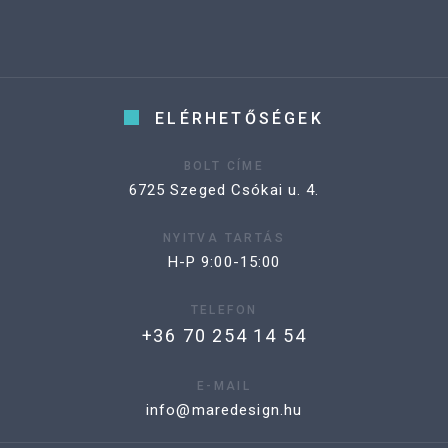
ELÉRHETŐSÉGEK
BOLT CÍME
6725 Szeged Csókai u. 4.
NYITVA TARTÁS
H-P 9:00-15:00
TELEFON
+36 70 254 14 54
E-MAIL
info@maredesign.hu