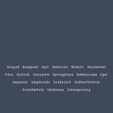
Szeged
Budapest
Győr
Debrecen
Miskolc
Kecskemét
Pécs
Szolnok
Veszprém
Nyíregyháza
Békéscsaba
Eger
Kaposvár
Salgótarján
Szekszárd
Székesfehérvár
Szombathely
Tatabánya
Zalaegerszeg