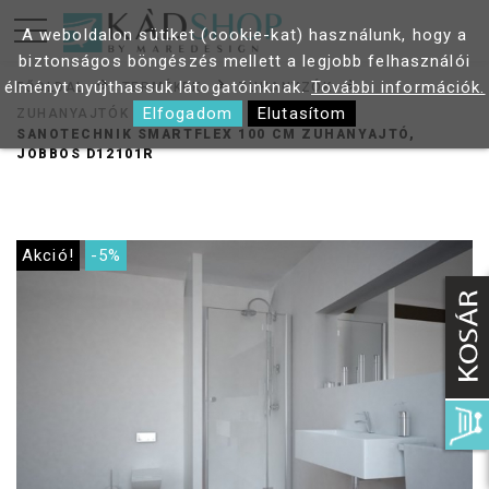
A weboldalon sütiket (cookie-kat) használunk, hogy a
biztonságos böngészés mellett a legjobb felhasználói
élményt nyújthassuk látogatóinknak.
További információk.
FŐOLDAL
TERMÉKEK
ZUHANYZÓK
Elfogadom
Elutasítom
ZUHANYAJTÓK
SANOTECHNIK SMARTFLEX 100 CM ZUHANYAJTÓ,
JOBBOS D12101R
Akció!
-5%