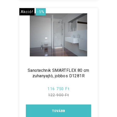
Akció!
-5%
Sanotechnik SMARTFLEX 80 cm
zuhanyajtó, jobbos D1281R
116 750 Ft
122 900 Ft
TOVÁBB