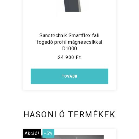
Sanotechnik Smartflex fali
fogadó profil mágnescsíkkal
D1000
24 900 Ft
TOVÁBB
HASONLÓ TERMÉKEK
Akció!
-5%