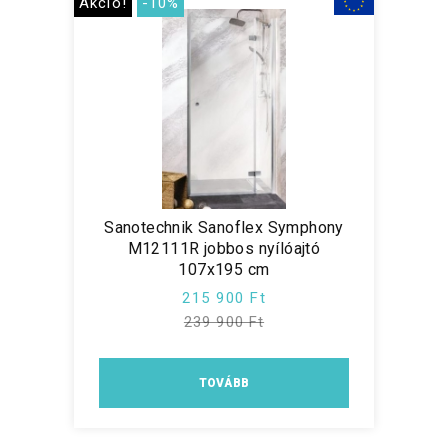
Akció!
-10%
Sanotechnik Sanoflex Symphony
M12111R jobbos nyílóajtó
107x195 cm
215 900 Ft
239 900 Ft
TOVÁBB