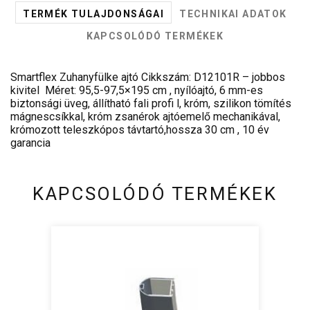
TERMÉK TULAJDONSÁGAI
TECHNIKAI ADATOK
KAPCSOLÓDÓ TERMÉKEK
Smartflex Zuhanyfülke ajtó Cikkszám: D12101R – jobbos
kivitel Méret: 95,5-97,5×195 cm , nyílóajtó, 6 mm-es
biztonsági üveg, állítható fali profi l, króm, szilikon tömítés
mágnescsíkkal, króm zsanérok ajtóemelő mechanikával,
krómozott teleszkópos távtartó,hossza 30 cm , 10 év
garancia
KAPCSOLÓDÓ TERMÉKEK