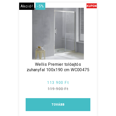
Akció!
-5%
Wellis Premier tolóajtós
zuhanyfal 100x190 cm WC00475
113 900 Ft
119 900 Ft
TOVÁBB