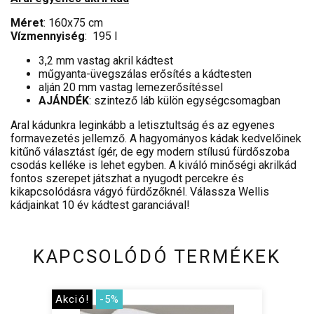
Méret
: 160x75 cm
Vízmennyiség
: 195 l
3,2 mm vastag akril kádtest
műgyanta-üvegszálas erősítés a kádtesten
alján 20 mm vastag lemezerősítéssel
AJÁNDÉK
: szintező láb külön egységcsomagban
Aral kádunkra leginkább a letisztultság és az egyenes
formavezetés jellemző. A hagyományos kádak kedvelőinek
kitűnő választást ígér, de egy modern stílusú fürdőszoba
csodás kelléke is lehet egyben. A kiváló minőségi akrilkád
fontos szerepet játszhat a nyugodt percekre és
kikapcsolódásra vágyó fürdőzőknél. Válassza Wellis
kádjainkat 10 év kádtest garanciával!
KAPCSOLÓDÓ TERMÉKEK
Akció!
-5%