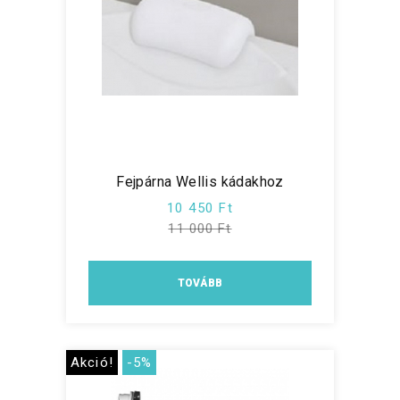
Fejpárna Wellis kádakhoz
10 450 Ft
11 000 Ft
TOVÁBB
Akció!
-5%