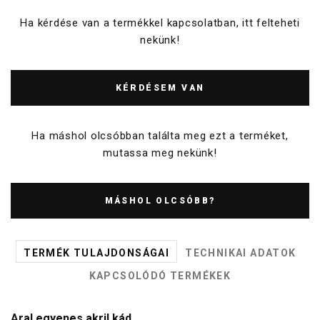
Ha kérdése van a termékkel kapcsolatban, itt felteheti
nekünk!
KÉRDÉSEM VAN
Ha máshol olcsóbban találta meg ezt a terméket,
mutassa meg nekünk!
MÁSHOL OLCSÓBB?
TERMÉK TULAJDONSÁGAI
TECHNIKAI ADATOK
KAPCSOLÓDÓ TERMÉKEK
Aral egyenes akril kád