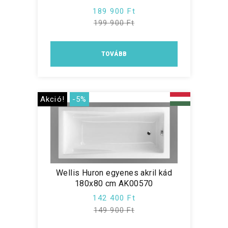
189 900 Ft
199 900 Ft
TOVÁBB
Akció!
-5%
Wellis Huron egyenes akril kád
180x80 cm AK00570
142 400 Ft
149 900 Ft