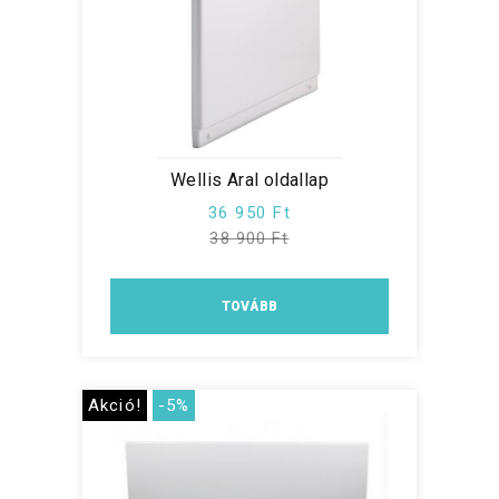
Wellis Aral oldallap
36 950 Ft
38 900 Ft
TOVÁBB
Akció!
-5%