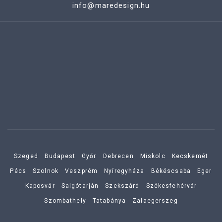
info@maredesign.hu
Szeged
Budapest
Győr
Debrecen
Miskolc
Kecskemét
Pécs
Szolnok
Veszprém
Nyíregyháza
Békéscsaba
Eger
Kaposvár
Salgótarján
Szekszárd
Székesfehérvár
Szombathely
Tatabánya
Zalaegerszeg