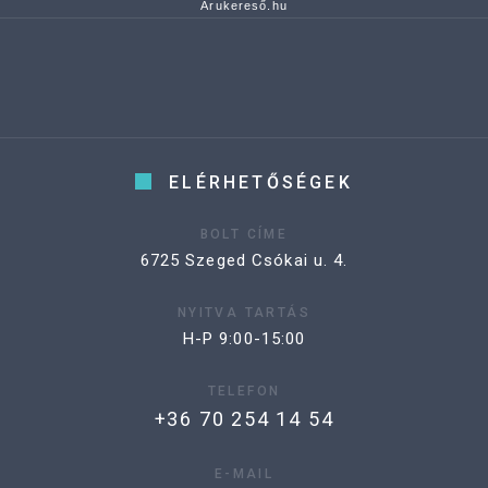
Árukereső.hu
ELÉRHETŐSÉGEK
BOLT CÍME
6725 Szeged Csókai u. 4.
NYITVA TARTÁS
H-P 9:00-15:00
TELEFON
+36 70 254 14 54
E-MAIL