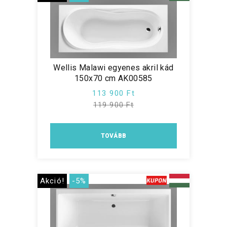
Wellis Malawi egyenes akril kád
150x70 cm AK00585
113 900 Ft
119 900 Ft
TOVÁBB
Akció!
-5%