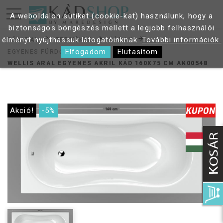
A weboldalon sütiket (cookie-kat) használunk, hogy a
biztonságos böngészés mellett a legjobb felhasználói
élményt nyújthassuk látogatóinknak.
További információk.
FŐOLDAL
TERMÉKEK
KÁDAK
Elfogadom
Elutasítom
EGYENES FÜRDŐKÁDAK
WELLIS ARAL EGYENES AKRIL KÁD 160X75 CM AK00548
Akció!
-5%