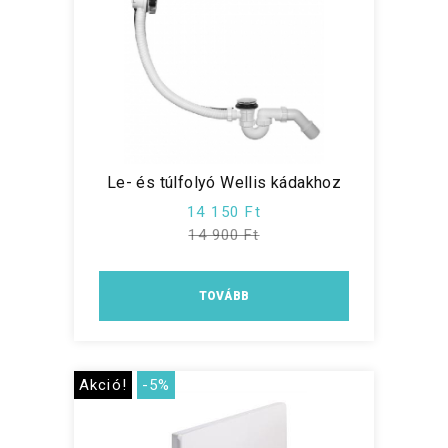
Le- és túlfolyó Wellis kádakhoz
14 150 Ft
14 900 Ft
TOVÁBB
Akció!
-5%