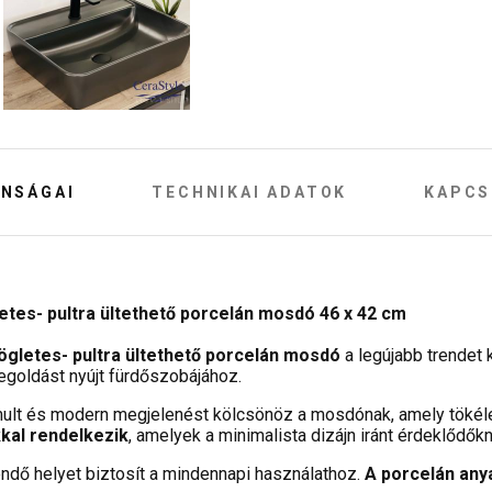
NSÁGAI
TECHNIKAI ADATOK
KAPCS
tes- pultra ültethető porcelán mosdó 46 x 42 cm
gletes- pultra ültethető porcelán mosdó
a legújabb trendet 
goldást nyújt fürdőszobájához.
omult és modern megjelenést kölcsönöz a mosdónak, amely tökéle
kal rendelkezik
, amelyek a minimalista dizájn iránt érdeklődők
endő helyet biztosít a mindennapi használathoz.
A porcelán anya