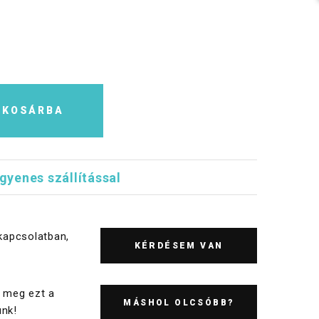
KOSÁRBA
ngyenes szállítással
kapcsolatban,
KÉRDÉSEM VAN
 meg ezt a
MÁSHOL OLCSÓBB?
nk!