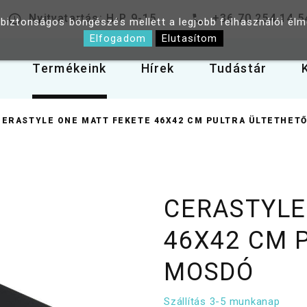
Nyitvatartás: H-P 9-15
+36 70 254 14 5
 biztonságos böngészés mellett a legjobb felhasználói él
Elfogadom
Elutasítom
Termékeink
Hírek
Tudástár
CERASTYLE ONE MATT FEKETE 46X42 CM PULTRA ÜLTETHET
CERASTYLE
46X42 CM 
MOSDÓ
Szállítás 3-5 munkanap