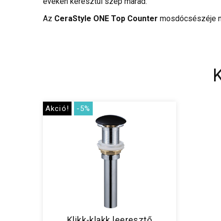
éveken keresztül szép marad.
Az
CeraStyle ONE Top Counter
mosdócsészéje nem
Akció!
-5%
Klikk-klakk leeresztő