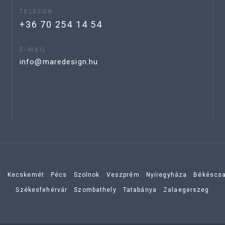
TELEFON
+36 70 254 14 54
E-MAIL
info@maredesign.hu
c
Kecskemét
Pécs
Szolnok
Veszprém
Nyíregyháza
Békéscs
Székesfehérvár
Szombathely
Tatabánya
Zalaegerszeg