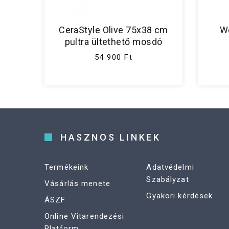
CeraStyle Olive 75x38 cm
W
pultra ültethető mosdó
54 900 Ft
HASZNOS LINKEK
Termékeink
Adatvédelmi
Szabályzat
Vásárlás menete
Gyakori kérdések
ÁSZF
Online Vitarendezési
Platform