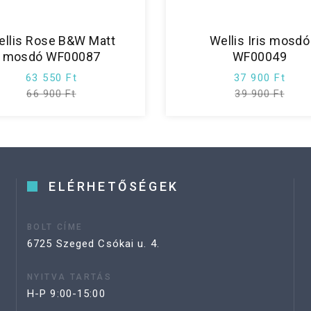
ellis Rose B&W Matt
Wellis Iris mosdó
mosdó WF00087
WF00049
63 550 Ft
37 900 Ft
66 900 Ft
39 900 Ft
ELÉRHETŐSÉGEK
BOLT CÍME
6725 Szeged Csókai u. 4.
NYITVA TARTÁS
H-P 9:00-15:00