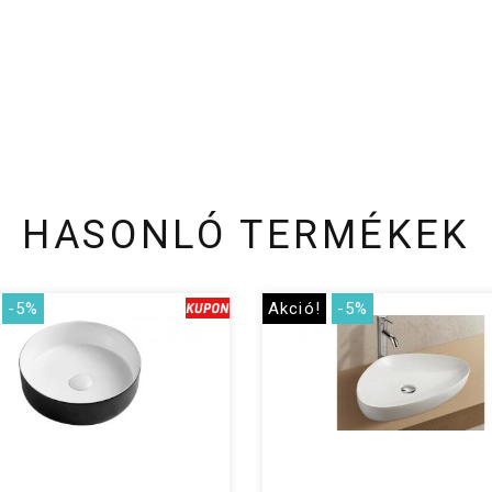
HASONLÓ TERMÉKEK
-5%
Akció!
-5%