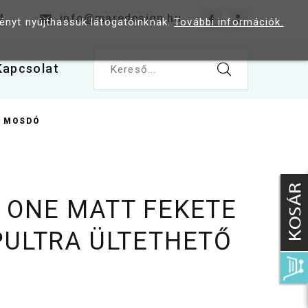
4
info@maredesign.hu
ményt nyújthassuk látogatóinknak.
További információk.
Kapcsolat
Kereső...
Ő MOSDÓ
 ONE MATT FEKETE
PULTRA ÜLTETHETŐ