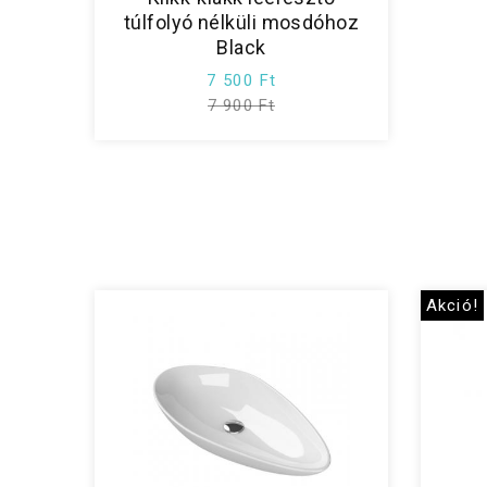
túlfolyó nélküli mosdóhoz
Black
7 500 Ft
7 900 Ft
Akció!