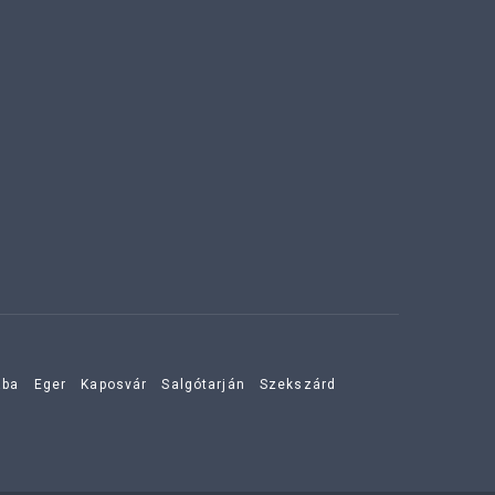
aba
Eger
Kaposvár
Salgótarján
Szekszárd