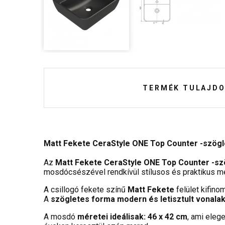
TERMÉK TULAJDO
Matt Fekete CeraStyle ONE Top Counter -szögle
Az
Matt Fekete CeraStyle ONE Top Counter -szö
mosdócsészével rendkívül stílusos és praktikus me
A csillogó fekete színű
Matt Fekete
felület kifin
A
szögletes forma modern és letisztult vonalak
A mosdó
méretei ideálisak: 46 x 42 cm
, ami eleg